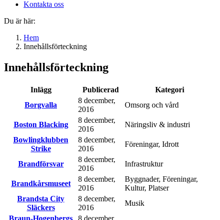
Kontakta oss
Du är här:
Hem
Innehållsförteckning
Innehållsförteckning
Inlägg
Publicerad
Kategori
8 december,
Borgvalla
Omsorg och vård
2016
8 december,
Boston Blacking
Näringsliv & industri
2016
Bowlingklubben
8 december,
Föreningar, Idrott
Strike
2016
8 december,
Brandförsvar
Infrastruktur
2016
8 december,
Byggnader, Föreningar,
Brandkårsmuseet
2016
Kultur, Platser
Brandsta City
8 december,
Musik
Släckers
2016
Braun-Hogenbergs
8 december,