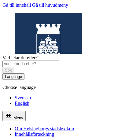
Gå till innehåll
Gå till huvudmeny
Vad letar du efter?
Sök
Language
Choose language
Helsingborgs
stadslexikon
Svenska
English
Meny
Om Helsingborgs stadslexikon
Innehållsförteckning