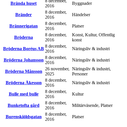
8 december,
Brända huset
Byggnader
2016
8 december,
Bränder
Händelser
2016
8 december,
Brännerigatan
Platser
2016
8 december,
Konst, Kultur, Offentlig
Bröderna
2016
konst
8 december,
Bröderna Boréus AB
Näringsliv & industri
2016
8 december,
Bröderna Johansson
Näringsliv & industri
2016
26 november,
Näringsliv & industri,
Bröderna Månsson
2025
Personer
8 december,
Bröderna Åkesson
Näringsliv & industri
2016
8 december,
Bulle med bulle
Kultur
2016
8 december,
Bunketofta gård
Militärväsende, Platser
2016
8 december,
Burenskiöldsgatan
Platser
2016