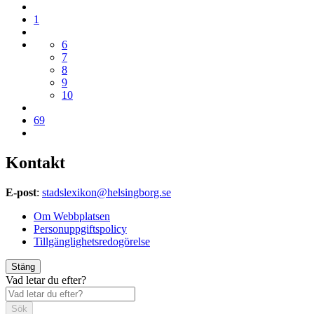
1
6
7
8
9
10
69
Kontakt
E-post
:
stadslexikon@helsingborg.se
Om Webbplatsen
Personuppgiftspolicy
Tillgänglighetsredogörelse
Stäng
Vad letar du efter?
Sök