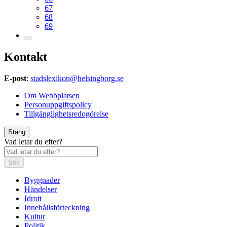
67
68
69
Kontakt
E-post
:
stadslexikon@helsingborg.se
Om Webbplatsen
Personuppgiftspolicy
Tillgänglighetsredogörelse
Stäng
Vad letar du efter?
Sök
Byggnader
Händelser
Idrott
Innehållsförteckning
Kultur
Politik