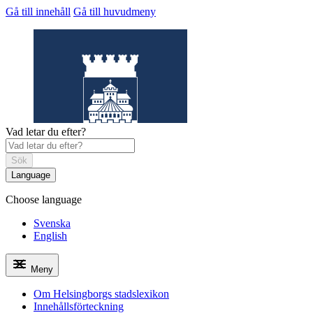
Gå till innehåll
Gå till huvudmeny
Vad letar du efter?
Sök
Language
Choose language
Helsingborgs
stadslexikon
Svenska
English
Meny
Om Helsingborgs stadslexikon
Innehållsförteckning