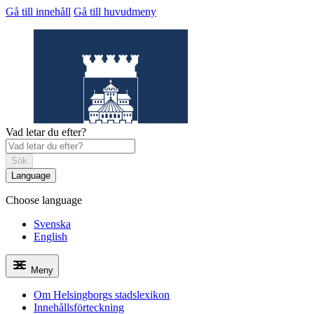
Gå till innehåll
Gå till huvudmeny
Vad letar du efter?
Sök
Language
Choose language
Helsingborgs
stadslexikon
Svenska
English
Meny
Om Helsingborgs stadslexikon
Innehållsförteckning