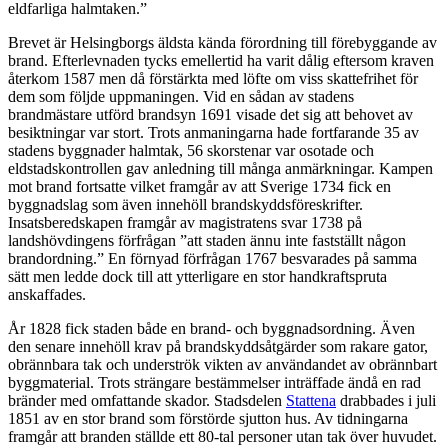
eldfarliga halmtaken.”
Brevet är Helsingborgs äldsta kända förordning till förebyggande av
brand. Efterlevnaden tycks emellertid ha varit dålig eftersom kraven
återkom 1587 men då förstärkta med löfte om viss skattefrihet för
dem som följde uppmaningen. Vid en sådan av stadens
brandmästare utförd brandsyn 1691 visade det sig att behovet av
besiktningar var stort. Trots anmaningarna hade fortfarande 35 av
stadens byggnader halmtak, 56 skorstenar var osotade och
eldstadskontrollen gav anledning till många anmärkningar. Kampen
mot brand fortsatte vilket framgår av att Sverige 1734 fick en
byggnadslag som även innehöll brandskyddsföreskrifter.
Insatsberedskapen framgår av magistratens svar 1738 på
landshövdingens förfrågan ”att staden ännu inte fastställt någon
brandordning.” En förnyad förfrågan 1767 besvarades på samma
sätt men ledde dock till att ytterligare en stor handkraftspruta
anskaffades.
År 1828 fick staden både en brand- och byggnadsordning. Även
den senare innehöll krav på brandskyddsåtgärder som rakare gator,
obrännbara tak och underströk vikten av användandet av obrännbart
byggmaterial. Trots strängare bestämmelser inträffade ändå en rad
bränder med omfattande skador. Stadsdelen
Stattena
drabbades i juli
1851 av en stor brand som förstörde sjutton hus. Av tidningarna
framgår att branden ställde ett 80-tal personer utan tak över huvudet.