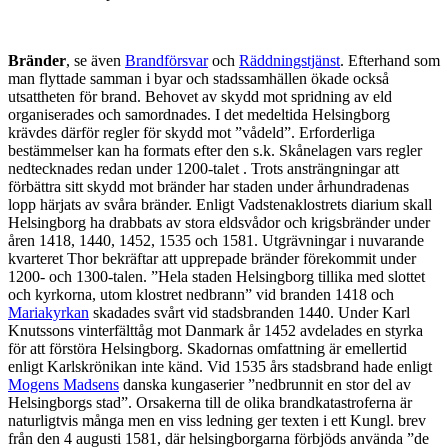
Bränder
, se även
Brandförsvar
och
Räddningstjänst
. Efterhand som
man flyttade samman i byar och stadssamhällen ökade också
utsattheten för brand. Behovet av skydd mot spridning av eld
organiserades och samordnades. I det medeltida Helsingborg
krävdes därför regler för skydd mot ”vådeld”. Erforderliga
bestämmelser kan ha formats efter den s.k. Skånelagen vars regler
nedtecknades redan under 1200-talet . Trots ansträngningar att
förbättra sitt skydd mot bränder har staden under århundradenas
lopp härjats av svåra bränder. Enligt Vadstenaklostrets diarium skall
Helsingborg ha drabbats av stora eldsvådor och krigsbränder under
åren 1418, 1440, 1452, 1535 och 1581. Utgrävningar i nuvarande
kvarteret Thor bekräftar att upprepade bränder förekommit under
1200- och 1300-talen. ”Hela staden Helsingborg tillika med slottet
och kyrkorna, utom klostret nedbrann” vid branden 1418 och
Mariakyrkan
skadades svårt vid stadsbranden 1440. Under Karl
Knutssons vinterfälttåg mot Danmark år 1452 avdelades en styrka
för att förstöra Helsingborg. Skadornas omfattning är emellertid
enligt Karlskrönikan inte känd. Vid 1535 års stadsbrand hade enligt
Mogens Madsens
danska kungaserier ”nedbrunnit en stor del av
Helsingborgs stad”. Orsakerna till de olika brandkatastroferna är
naturligtvis många men en viss ledning ger texten i ett Kungl. brev
från den 4 augusti 1581, där helsingborgarna förbjöds använda ”de