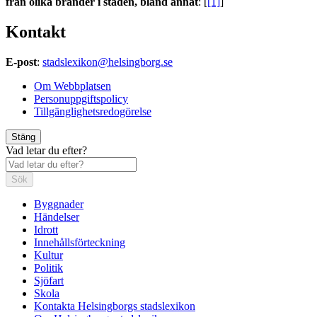
från olika bränder i staden, bland annat
: [
[1]
]
Kontakt
E-post
:
stadslexikon@helsingborg.se
Om Webbplatsen
Personuppgiftspolicy
Tillgänglighetsredogörelse
Stäng
Vad letar du efter?
Sök
Byggnader
Händelser
Idrott
Innehållsförteckning
Kultur
Politik
Sjöfart
Skola
Kontakta Helsingborgs stadslexikon