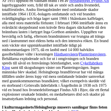
År 1955 uppstod en våldsam brand i en av
Helsingborgs fryshus AB
lagerbyggnader som, fylld till tak av smör och andra livsmedel,
totalförstördes. Andra företagsbränder med omfattande skador
inträffade 1964 i EOL-bolagets omfattande och vid branden
svårtillgängliga och höga lager samt 1966 i Skånskans kaffelager,
alla med stora materiella förluster. I februari 1966 inträffade ännu en
svårsläckt skeppsbrand som krävde flera dagars släckarbete då den
brännbara lasten i fartyget Inga Gorthon antändes. Uppgiften var
besvärlig och farlig, eftersom brandmännen var tvungna att tränga
ned i lastrummet mot eldens hetta och den intensiva röken. En brand
som väckte stor uppmärksamhet inträffade tidigt på
midsommardagen 1975, då en lastbil med 14 000 halvkilos
gasolbehållare välte i korsningen
Hästhagsvägen
/
Planteringsvägen
.
Behållarna exploderade och for ut i omgivningen och branden
spreds till såväl en femvånings hörnfastighet, som
Cykelfabriken
King
samt till skogsdungen väster om Planteringsvägen. Ingen
människa blev skadad. Helsingborgs brandförsvar har vid många
tillfällen under årens lopp vid mera omfattande bränder samverkat
med grannkommunernas brandkårer, vilket exempelvis skedde vid
en storbrand i Grönvalls läderfabrik i Ängelholm år 1938 och 1975
vid en brand hos livsmedelsföretaget Findus AB i Bjuv, där ett flertal
explosioner orsakade bränder, en medarbetares död och skador på
insatsstyrkans ledning och personal.
I kulturmagasinets/Helsingborgs museers samlingar finns foton