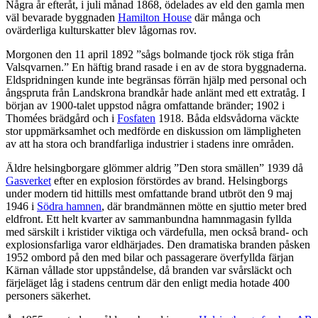
Några år efteråt, i juli månad 1868, ödelades av eld den gamla men
väl bevarade byggnaden
Hamilton House
där många och
ovärderliga kulturskatter blev lågornas rov.
Morgonen den 11 april 1892 ”sågs bolmande tjock rök stiga från
Valsqvarnen.” En häftig brand rasade i en av de stora byggnaderna.
Eldspridningen kunde inte begränsas förrän hjälp med personal och
ångspruta från Landskrona brandkår hade anlänt med ett extratåg. I
början av 1900-talet uppstod några omfattande bränder; 1902 i
Thomées brädgård och i
Fosfaten
1918. Båda eldsvådorna väckte
stor uppmärksamhet och medförde en diskussion om lämpligheten
av att ha stora och brandfarliga industrier i stadens inre områden.
Äldre helsingborgare glömmer aldrig ”Den stora smällen” 1939 då
Gasverket
efter en explosion förstördes av brand. Helsingborgs
under modern tid hittills mest omfattande brand utbröt den 9 maj
1946 i
Södra hamnen
, där brandmännen mötte en sjuttio meter bred
eldfront. Ett helt kvarter av sammanbundna hamnmagasin fyllda
med särskilt i kristider viktiga och värdefulla, men också brand- och
explosionsfarliga varor eldhärjades. Den dramatiska branden påsken
1952 ombord på den med bilar och passagerare överfyllda färjan
Kärnan vållade stor uppståndelse, då branden var svårsläckt och
färjeläget låg i stadens centrum där den enligt media hotade 400
personers säkerhet.