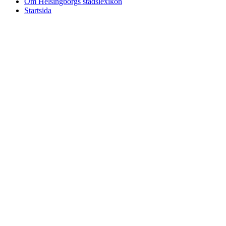
Om Helsingborgs stadslexikon
Startsida