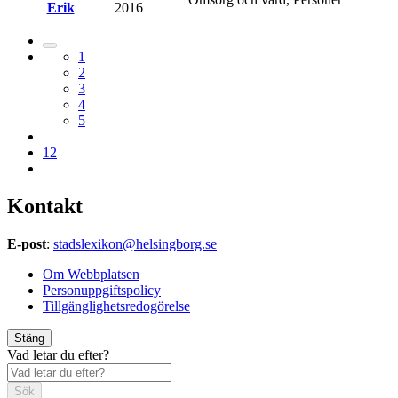
Erik
2016
1
2
3
4
5
12
Kontakt
E-post
:
stadslexikon@helsingborg.se
Om Webbplatsen
Personuppgiftspolicy
Tillgänglighetsredogörelse
Stäng
Vad letar du efter?
Sök