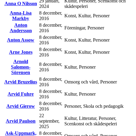
29 januari,
Kultur, Personer, Scenkonst och
Anna Q Nilsson
2024
skådespeleri
Anna-Lisa
8 december,
Konst, Kultur, Personer
Markby
2016
Anton
8 december,
Föreningar, Personer
Andersson
2016
8 december,
Anton Assow
Konst, Kultur, Personer
2016
8 december,
Arne Jones
Konst, Kultur, Personer
2016
Arnold
8 december,
Salomon-
Kultur, Personer
2016
Sörensen
8 december,
Arvid Bruzelius
Omsorg och vård, Personer
2016
8 december,
Arvid Fuhre
Kultur, Personer
2016
8 december,
Arvid Gierow
Personer, Skola och pedagogik
2016
22
Kultur, Litteratur, Personer,
Arvid Paulson
september,
Scenkonst och skådespeleri
2025
Ask-Uppmark,
8 december,
Omsorg och vård, Personer