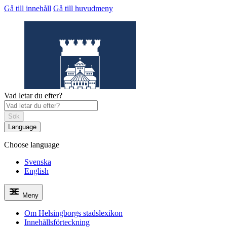
Gå till innehåll
Gå till huvudmeny
Vad letar du efter?
Sök
Language
Choose language
Helsingborgs
stadslexikon
Svenska
English
Meny
Om Helsingborgs stadslexikon
Innehållsförteckning