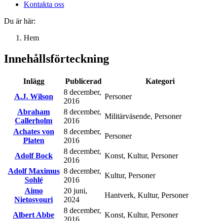
Kontakta oss
Du är här:
Hem
Innehållsförteckning
Inlägg
Publicerad
Kategori
8 december,
A.J. Wilson
Personer
2016
Abraham
8 december,
Militärväsende, Personer
Callerholm
2016
Achates von
8 december,
Personer
Platen
2016
8 december,
Adolf Bock
Konst, Kultur, Personer
2016
Adolf Maximus
8 december,
Kultur, Personer
Sohlé
2016
Aimo
20 juni,
Hantverk, Kultur, Personer
Nietosvouri
2024
8 december,
Albert Abbe
Konst, Kultur, Personer
2016