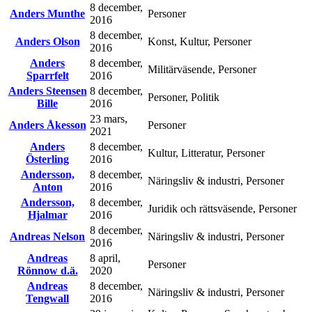
8 december,
Anders Munthe
Personer
2016
8 december,
Anders Olson
Konst, Kultur, Personer
2016
Anders
8 december,
Militärväsende, Personer
Sparrfelt
2016
Anders Steensen
8 december,
Personer, Politik
Bille
2016
23 mars,
Anders Åkesson
Personer
2021
Anders
8 december,
Kultur, Litteratur, Personer
Österling
2016
Andersson,
8 december,
Näringsliv & industri, Personer
Anton
2016
Andersson,
8 december,
Juridik och rättsväsende, Personer
Hjalmar
2016
8 december,
Andreas Nelson
Näringsliv & industri, Personer
2016
Andreas
8 april,
Personer
Rönnow d.ä.
2020
Andreas
8 december,
Näringsliv & industri, Personer
Tengwall
2016