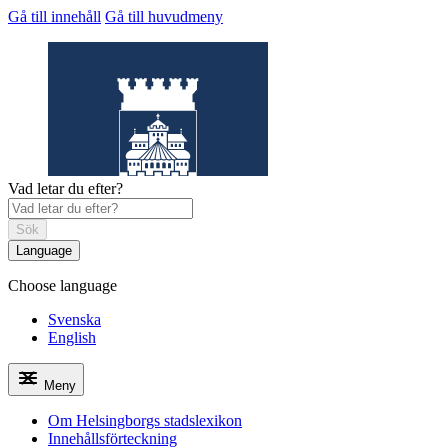
Gå till innehåll
Gå till huvudmeny
Vad letar du efter?
Sök
Language
Choose language
Helsingborgs
stadslexikon
Svenska
English
Meny
Om Helsingborgs stadslexikon
Innehållsförteckning