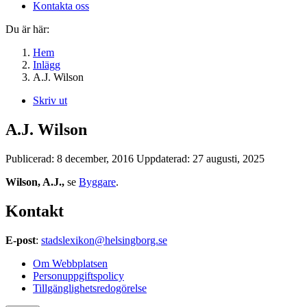
Kontakta oss
Du är här:
Hem
Inlägg
A.J. Wilson
Skriv ut
A.J. Wilson
Publicerad:
8 december, 2016
Uppdaterad:
27 augusti, 2025
Wilson, A.J.,
se
Byggare
.
Kontakt
E-post
:
stadslexikon@helsingborg.se
Om Webbplatsen
Personuppgiftspolicy
Tillgänglighetsredogörelse