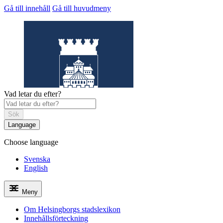
Gå till innehåll
Gå till huvudmeny
Vad letar du efter?
Sök
Language
Choose language
Helsingborgs
stadslexikon
Svenska
English
Meny
Om Helsingborgs stadslexikon
Innehållsförteckning