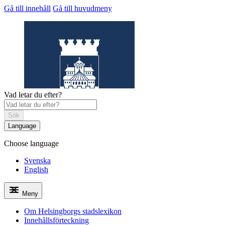
Gå till innehåll
Gå till huvudmeny
Vad letar du efter?
Sök
Language
Choose language
Helsingborgs
stadslexikon
Svenska
English
Meny
Om Helsingborgs stadslexikon
Innehållsförteckning