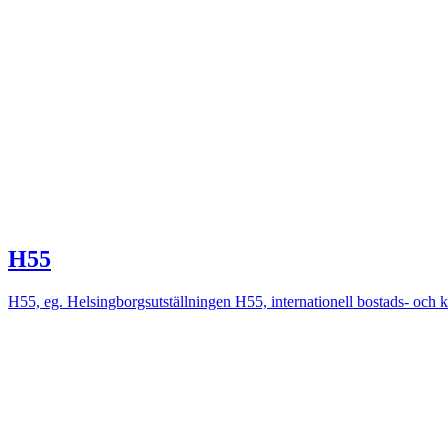
H55
H55, eg. Helsingborgsutställningen H55, internationell bostads- och k