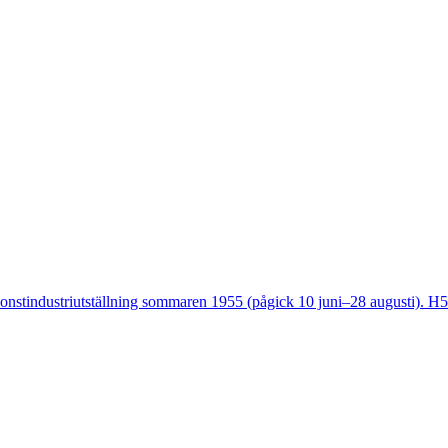
onstindustriutställning sommaren 1955 (pågick 10 juni–28 augusti). H55 