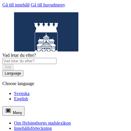
Gå till innehåll
Gå till huvudmeny
Vad letar du efter?
Sök
Language
Choose language
Helsingborgs
stadslexikon
Svenska
English
Meny
Om Helsingborgs stadslexikon
Innehållsförteckning