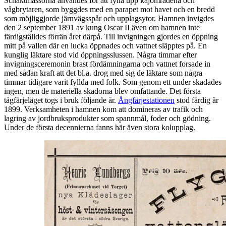
Schaktmassorna användes för att fylla upp kajområdena och
vågbrytaren, som byggdes med en parapet mot havet och en bredd
som möjliggjorde järnvägsspår och upplagsytor. Hamnen invigdes
den 2 september 1891 av kung Oscar II även om hamnen inte
färdigställdes förrän året därpå. Till invigningen gjordes en öppning
mitt på vallen där en lucka öppnades och vattnet släpptes på. En
kunglig läktare stod vid öppningsslussen. Några timmar efter
invigningsceremonin brast fördämningarna och vattnet forsade in
med sådan kraft att det bl.a. drog med sig de läktare som några
timmar tidigare varit fyllda med folk. Som genom ett under skadades
ingen, men de materiella skadorna blev omfattande. Det första
tågfärjeläget togs i bruk följande år.
Ångfärjestationen
stod färdig år
1899. Verksamheten i hamnen kom att domineras av trafik och
lagring av jordbruksprodukter som spannmål, foder och gödning.
Under de första decennierna fanns här även stora kolupplag.