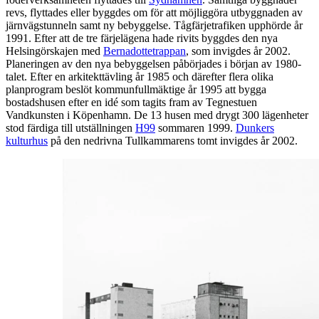
revs, flyttades eller byggdes om för att möjliggöra utbyggnaden av
järnvägstunneln samt ny bebyggelse. Tågfärjetrafiken upphörde år
1991. Efter att de tre färjelägena hade rivits byggdes den nya
Helsingörskajen med
Bernadottetrappan
, som invigdes år 2002.
Planeringen av den nya bebyggelsen påbörjades i början av 1980-
talet. Efter en arkitekttävling år 1985 och därefter flera olika
planprogram beslöt kommunfullmäktige år 1995 att bygga
bostadshusen efter en idé som tagits fram av Tegnestuen
Vandkunsten i Köpenhamn. De 13 husen med drygt 300 lägenheter
stod färdiga till utställningen
H99
sommaren 1999.
Dunkers
kulturhus
på den nedrivna Tullkammarens tomt invigdes år 2002.