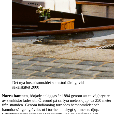
Det nya bostadsområdet som stod färdigt vid
sekelskiftet 2000
Norra hamnen
, började anläggas år 1884 genom att en vågbrytare
av stenkistor lades ut i Öresund på ca fyra meters djup, ca 250 meter
från stranden. Genom indämning torrlades hamnområdet och
hamnbassängen grävdes ut i torrhet till drygt sju meters djup.