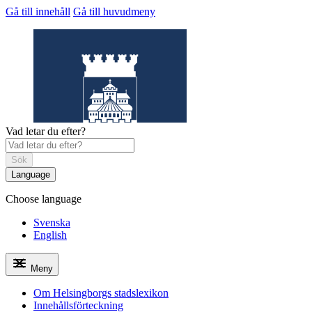
Gå till innehåll
Gå till huvudmeny
Vad letar du efter?
Sök
Language
Choose language
Helsingborgs
stadslexikon
Svenska
English
Meny
Om Helsingborgs stadslexikon
Innehållsförteckning