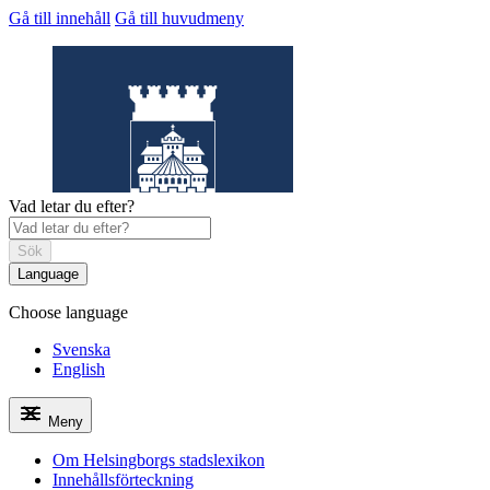
Gå till innehåll
Gå till huvudmeny
Vad letar du efter?
Sök
Language
Choose language
Helsingborgs
stadslexikon
Svenska
English
Meny
Om Helsingborgs stadslexikon
Innehållsförteckning