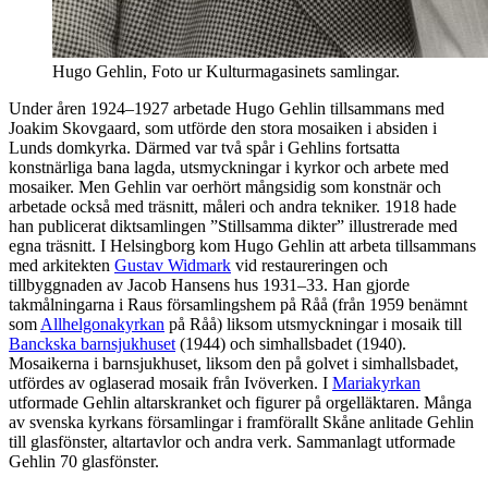
Hugo Gehlin, Foto ur Kulturmagasinets samlingar.
Under åren 1924–1927 arbetade Hugo Gehlin tillsammans med
Joakim Skovgaard, som utförde den stora mosaiken i absiden i
Lunds domkyrka. Därmed var två spår i Gehlins fortsatta
konstnärliga bana lagda, utsmyckningar i kyrkor och arbete med
mosaiker. Men Gehlin var oerhört mångsidig som konstnär och
arbetade också med träsnitt, måleri och andra tekniker. 1918 hade
han publicerat diktsamlingen ”Stillsamma dikter” illustrerade med
egna träsnitt. I Helsingborg kom Hugo Gehlin att arbeta tillsammans
med arkitekten
Gustav Widmark
vid restaureringen och
tillbyggnaden av Jacob Hansens hus 1931–33. Han gjorde
takmålningarna i Raus församlingshem på Råå (från 1959 benämnt
som
Allhelgonakyrkan
på Råå) liksom utsmyckningar i mosaik till
Banckska barnsjukhuset
(1944) och simhallsbadet (1940).
Mosaikerna i barnsjukhuset, liksom den på golvet i simhallsbadet,
utfördes av oglaserad mosaik från Ivöverken. I
Mariakyrkan
utformade Gehlin altarskranket och figurer på orgelläktaren. Många
av svenska kyrkans församlingar i framförallt Skåne anlitade Gehlin
till glasfönster, altartavlor och andra verk. Sammanlagt utformade
Gehlin 70 glasfönster.