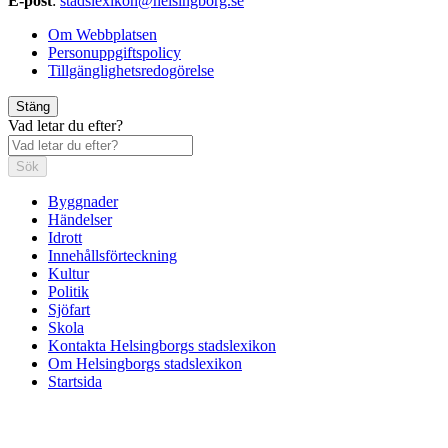
E-post
:
stadslexikon@helsingborg.se
Om Webbplatsen
Personuppgiftspolicy
Tillgänglighetsredogörelse
Stäng
Vad letar du efter?
Sök
Byggnader
Händelser
Idrott
Innehållsförteckning
Kultur
Politik
Sjöfart
Skola
Kontakta Helsingborgs stadslexikon
Om Helsingborgs stadslexikon
Startsida