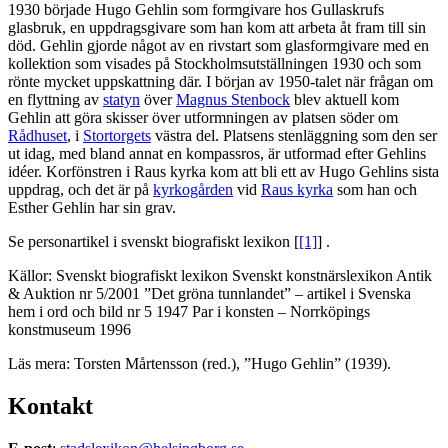
1930 började Hugo Gehlin som formgivare hos Gullaskrufs
glasbruk, en uppdragsgivare som han kom att arbeta åt fram till sin
död. Gehlin gjorde något av en rivstart som glasformgivare med en
kollektion som visades på Stockholmsutställningen 1930 och som
rönte mycket uppskattning där. I början av 1950-talet när frågan om
en flyttning av
statyn
över
Magnus Stenbock
blev aktuell kom
Gehlin att göra skisser över utformningen av platsen söder om
Rådhuset
, i
Stortorgets
västra del. Platsens stenläggning som den ser
ut idag, med bland annat en kompassros, är utformad efter Gehlins
idéer. Korfönstren i Raus kyrka kom att bli ett av Hugo Gehlins sista
uppdrag, och det är på
kyrkogården
vid
Raus kyrka
som han och
Esther Gehlin har sin grav.
Se personartikel i svenskt biografiskt lexikon [
[1]
] .
Källor: Svenskt biografiskt lexikon Svenskt konstnärslexikon Antik
& Auktion nr 5/2001 ”Det gröna tunnlandet” – artikel i Svenska
hem i ord och bild nr 5 1947 Par i konsten – Norrköpings
konstmuseum 1996
Läs mera: Torsten Mårtensson (red.), ”Hugo Gehlin” (1939).
Kontakt