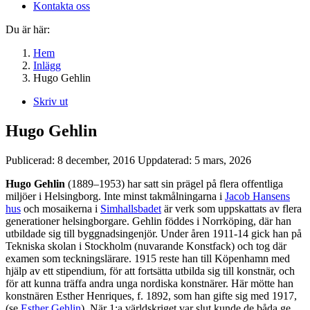
Kontakta oss
Du är här:
Hem
Inlägg
Hugo Gehlin
Skriv ut
Hugo Gehlin
Publicerad:
8 december, 2016
Uppdaterad:
5 mars, 2026
Hugo Gehlin
(1889–1953) har satt sin prägel på flera offentliga
miljöer i Helsingborg. Inte minst takmålningarna i
Jacob Hansens
hus
och mosaikerna i
Simhallsbadet
är verk som uppskattats av flera
generationer helsingborgare. Gehlin föddes i Norrköping, där han
utbildade sig till byggnadsingenjör. Under åren 1911-14 gick han på
Tekniska skolan i Stockholm (nuvarande Konstfack) och tog där
examen som teckningslärare. 1915 reste han till Köpenhamn med
hjälp av ett stipendium, för att fortsätta utbilda sig till konstnär, och
för att kunna träffa andra unga nordiska konstnärer. Här mötte han
konstnären Esther Henriques, f. 1892, som han gifte sig med 1917,
(se
Esther Gehlin
). När 1:a världskriget var slut kunde de båda ge