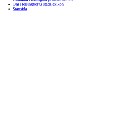
Om Helsingborgs stadslexikon
Startsida