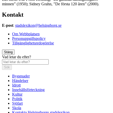
minnen” (1950); Sidney Grahn, ”De första 120 åren” (2000).
Kontakt
E-post
:
stadslexikon@helsingborg.se
Om Webbplatsen
Personuppgiftspolicy
Tillgänglighetsredogörelse
Stäng
Vad letar du efter?
Sök
Byggnader
Händelser
Idrott
Innehållsförteckning
Kultur
Politik
Sjöfart
Skola
Kontakta Helsingborgs stadslexikon