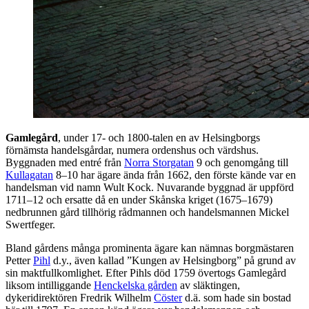
Gamlegård
, under 17- och 1800-talen en av Helsingborgs
förnämsta handelsgårdar, numera ordenshus och värdshus.
Byggnaden med entré från
Norra Storgatan
9 och genomgång till
Kullagatan
8–10 har ägare ända från 1662, den förste kände var en
handelsman vid namn Wult Kock. Nuvarande byggnad är uppförd
1711–12 och ersatte då en under Skånska kriget (1675–1679)
nedbrunnen gård tillhörig rådmannen och handelsmannen Mickel
Swertfeger.
Bland gårdens många prominenta ägare kan nämnas borgmästaren
Petter
Pihl
d.y., även kallad ”Kungen av Helsingborg” på grund av
sin maktfullkomlighet. Efter Pihls död 1759 övertogs Gamlegård
liksom intilliggande
Henckelska gården
av släktingen,
dykeridirektören Fredrik Wilhelm
Cöster
d.ä. som hade sin bostad