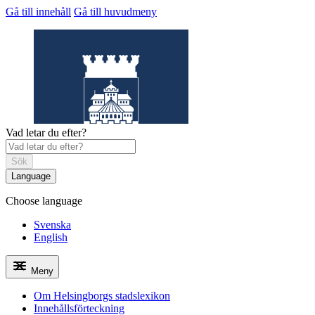
Gå till innehåll
Gå till huvudmeny
Vad letar du efter?
Sök
Language
Choose language
Helsingborgs
stadslexikon
Svenska
English
Meny
Om Helsingborgs stadslexikon
Innehållsförteckning