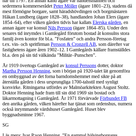
här till 1797. En annan känd ägare var handelsmannen och
sedermera kommerserådet
Peter Möller
(ägare 1801–23), stadens då
mest förmögne borgare, samt häradshövdingen och borgmästaren
Håkan Lundberg (ägare 1828–38), handlanden Johan Elers (ägare
1854–64), efter vilken gården tidvis har kallats
Elerska gården
, en
annan ägare var konsul
Nils Persson
(ägare 1864–85). Under den
senares tid inrymdes i Gamlegård förutom bostad åt konsulns stora
familj även kontor för bl.a. ”Fosfaten” och andra Persson-företag
t.ex. vin- och spritfirman
Persson & Cronzell AB
, som därefter var
fastighetens ägare åren 1902–12. I Gamlegårds källare framställdes
bl.a. den på sin tid välkända ”Militär–Punschen”.
År 1919 övertogs Gamlegård av
konsul Perssons
dotter, doktor
Martha Persson Henning
, som i början på 1920-talet lät genomföra
en ombyggnad av det forna barndomshemmet med sikte på att
återställa gården i dess ursprungliga 1700-talsstil med synligt
korsvirke. Ritningarna utfördes av Malmöarkitekten August Stoltz.
Doktor Henning hade fram till sin död 1969 sin bostad och
läkarmottagning i Gamlegård. År 1971 förvärvade
Förbundet FB
den anrika gården, vilken härefter har tjänat som ordenshus, numera
också inrymmande värdshuset Gamlegård. Huset blev
byggnadsminne 1967.
SG
Läs mera: Ivar P:son Henning, ”En gammal hälsingborgares