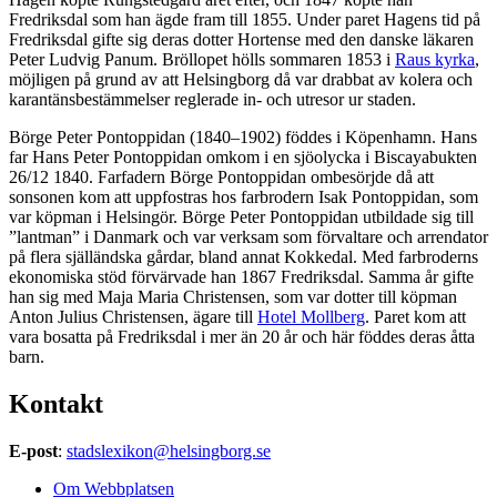
Fredriksdal som han ägde fram till 1855. Under paret Hagens tid på
Fredriksdal gifte sig deras dotter Hortense med den danske läkaren
Peter Ludvig Panum. Bröllopet hölls sommaren 1853 i
Raus kyrka
,
möjligen på grund av att Helsingborg då var drabbat av kolera och
karantänsbestämmelser reglerade in- och utresor ur staden.
Börge Peter Pontoppidan (1840–1902) föddes i Köpenhamn. Hans
far Hans Peter Pontoppidan omkom i en sjöolycka i Biscayabukten
26/12 1840. Farfadern Börge Pontoppidan ombesörjde då att
sonsonen kom att uppfostras hos farbrodern Isak Pontoppidan, som
var köpman i Helsingör. Börge Peter Pontoppidan utbildade sig till
”lantman” i Danmark och var verksam som förvaltare och arrendator
på flera själländska gårdar, bland annat Kokkedal. Med farbroderns
ekonomiska stöd förvärvade han 1867 Fredriksdal. Samma år gifte
han sig med Maja Maria Christensen, som var dotter till köpman
Anton Julius Christensen, ägare till
Hotel Mollberg
. Paret kom att
vara bosatta på Fredriksdal i mer än 20 år och här föddes deras åtta
barn.
Kontakt
E-post
:
stadslexikon@helsingborg.se
Om Webbplatsen