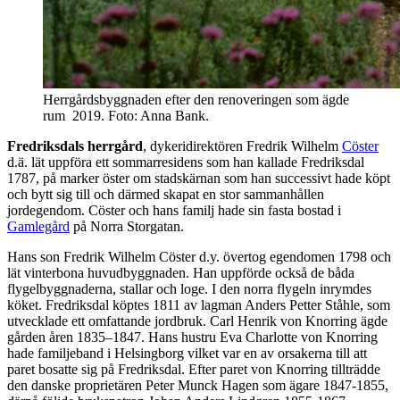
Herrgårdsbyggnaden efter den renoveringen som ägde
rum 2019. Foto: Anna Bank.
Fredriksdals herrgård
, dykeridirektören Fredrik Wilhelm
Cöster
d.ä. lät uppföra ett sommarresidens som han kallade Fredriksdal
1787, på marker öster om stadskärnan som han successivt hade köpt
och bytt sig till och därmed skapat en stor sammanhållen
jordegendom. Cöster och hans familj hade sin fasta bostad i
Gamlegård
på Norra Storgatan.
Hans son Fredrik Wilhelm Cöster d.y. övertog egendomen 1798 och
lät vinterbona huvudbyggnaden. Han uppförde också de båda
flygelbyggnaderna, stallar och loge. I den norra flygeln inrymdes
köket. Fredriksdal köptes 1811 av lagman Anders Petter Ståhle, som
utvecklade ett omfattande jordbruk. Carl Henrik von Knorring ägde
gården åren 1835–1847. Hans hustru Eva Charlotte von Knorring
hade familjeband i Helsingborg vilket var en av orsakerna till att
paret bosatte sig på Fredriksdal. Efter paret von Knorring tillträdde
den danske proprietären Peter Munck Hagen som ägare 1847-1855,