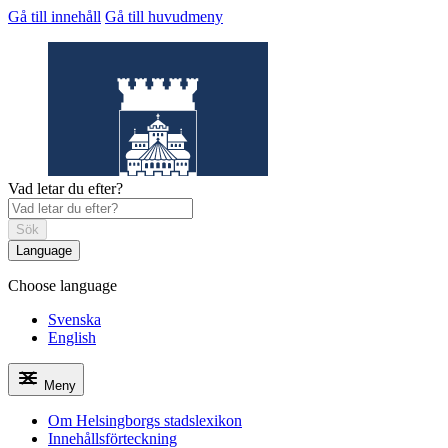
Gå till innehåll
Gå till huvudmeny
Vad letar du efter?
Sök
Language
Choose language
Helsingborgs
stadslexikon
Svenska
English
Meny
Om Helsingborgs stadslexikon
Innehållsförteckning