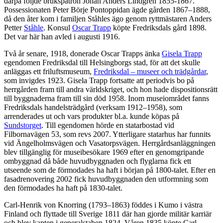
därpå följde brukspatron Johan Anders Lindgren 1855-1867.
Possessionaten Peter Börje Pontoppidan ägde gården 1867–1888,
då den åter kom i familjen Ståhles ägo genom ryttmästaren Anders
Petter
Ståhle
. Konsul
Oscar Trapp
köpte Fredriksdals gård 1898.
Det var här han avled i augusti 1916.
Två år senare, 1918, donerade Oscar Trapps änka
Gisela Trapp
egendomen Fredriksdal till Helsingborgs stad, för att det skulle
anläggas ett friluftsmuseum,
Fredriksdal – museer och trädgårdar
,
som invigdes 1923. Gisela Trapp fortsatte att periodvis bo på
herrgården fram till andra världskriget, och hon hade dispositionsrätt
till byggnaderna fram till sin död 1958. Inom museiområdet fanns
Fredriksdals handelsträdgård (verksam 1912–1958), som
arrenderades ut och vars produkter bl.a. kunde köpas på
Sundstorget
. Till egendomen hörde en statarbostad vid
Filbornavägen 53, som revs 2007. Ytterligare statarhus har funnits
vid Ängelholmsvägen och Vasatorpsvägen. Herrgårdsanläggningen
blev tillgänglig för museibesökare 1969 efter en genomgripande
ombyggnad då både huvudbyggnaden och flyglarna fick ett
utseende som de förmodades ha haft i början på 1800-talet. Efter en
fasadrenovering 2002 fick huvudbyggnaden den utformning som
den förmodades ha haft på 1830-talet.
Carl-Henrik von Knorring (1793–1863) föddes i Kumo i västra
Finland och flyttade till Sverige 1811 där han gjorde militär karriär
och blev kapten i generalstaben 1824. Våren 1835 köpte Carl