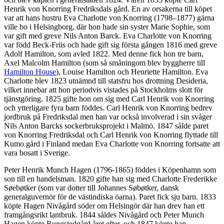
Henrik von Knorring Fredriksdals gård. En av orsakerna till köpet
var att hans hustru Eva Charlotte von Knorring (1798–1877) gärna
ville bo i Helsingborg, där hon hade sin syster Marie Sophie, som
var gift med greve Nils Anton Barck. Eva Charlotte von Knorring
var född Beck-Friis och hade gift sig första gången 1816 med greve
Adolf Hamilton, som avled 1822. Med denne fick hon tre barn,
Axel Malcolm Hamilton (som så småningom blev byggherre till
Hamilton House
), Louise Hamilton och Henriette Hamilton. Eva
Charlotte blev 1823 utnämnd till statsfru hos drottning Desideria,
vilket innebar att hon periodvis vistades på Stockholms slott för
tjänstgöring. 1825 gifte hon om sig med Carl Henrik von Knorring
och ytterligare fyra barn föddes. Carl Henrik von Knorring bedrev
jordbruk på Fredriksdal men han var också involverad i sin svåger
Nils Anton Barcks sockerbruksprojekt i Malmö. 1847 sålde paret
von Knorring Fredriksdal och Carl Henrik von Knorring flyttade till
Kumo gård i Finland medan Eva Charlotte von Knorring fortsatte att
vara bosatt i Sverige.
Peter Henrik Munch Hagen (1796-1865) föddes i Köpenhamn som
son till en handelsman. 1820 gifte han sig med Charlotte Frederikke
Søebøtker (som var dotter till Johannes Søbøtker, dansk
generalguvernör för de västindiska öarna). Paret fick sju barn. 1833
köpte Hagen Nivågård söder om Helsingör där han drev han ett
framgångsrikt lantbruk. 1844 såldes Nivågård och Peter Munch
Hagen köpte Rungstedgård året efter, och 1847 köpte han