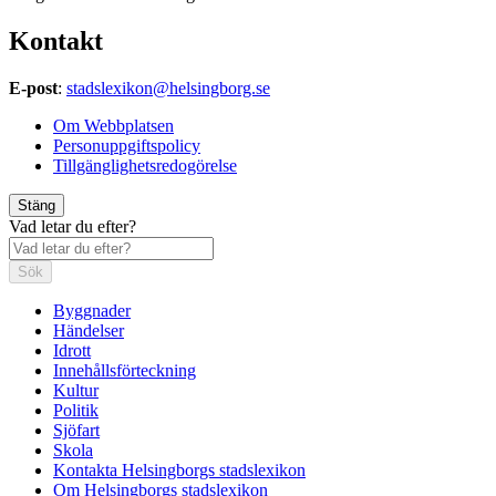
Kontakt
E-post
:
stadslexikon@helsingborg.se
Om Webbplatsen
Personuppgiftspolicy
Tillgänglighetsredogörelse
Stäng
Vad letar du efter?
Sök
Byggnader
Händelser
Idrott
Innehållsförteckning
Kultur
Politik
Sjöfart
Skola
Kontakta Helsingborgs stadslexikon
Om Helsingborgs stadslexikon