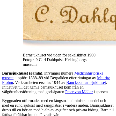
Barnsjukhuset vid tiden för sekelskiftet 1900.
Fotograf: Carl Dahlquist. Helsingborgs
museum.
Barnsjukhuset (gamla),
inrymmer numera
Medicinhistoriska
museet
, uppfört 1888–89 vid Bergaliden efter ritningar av
Mauritz
Frohm
. Verksamheten ersattes 1944 av
Banckska barnsjukhuset
.
Initiativet till det gamla barnsjukhuset kom från en
välgörenhetsförening med godsägaren
Peter von Möller
i spetsen.
Byggnaden utformades med en långsmal administrationsdel och
med en rund sjuksal med sängplatser i vardera änden. Barnsjukhuset
drevs till en början med hjälp av avgifter och privata bidrag. Barn till
fattiga föräldrar kunde få gratis vård.