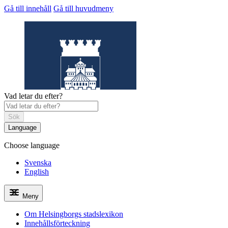
Gå till innehåll
Gå till huvudmeny
Vad letar du efter?
Sök
Language
Choose language
Helsingborgs
stadslexikon
Svenska
English
Meny
Om Helsingborgs stadslexikon
Innehållsförteckning