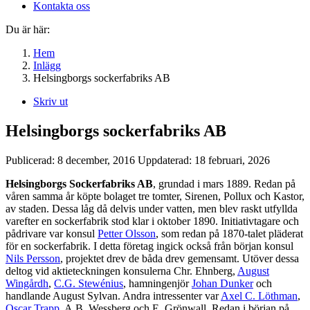
Kontakta oss
Du är här:
Hem
Inlägg
Helsingborgs sockerfabriks AB
Skriv ut
Helsingborgs sockerfabriks AB
Publicerad:
8 december, 2016
Uppdaterad:
18 februari, 2026
Helsingborgs Sockerfabriks AB
, grundad i mars 1889. Redan på
våren samma år köpte bolaget tre tomter, Sirenen, Pollux och Kastor,
av staden. Dessa låg då delvis under vatten, men blev raskt utfyllda
varefter en sockerfabrik stod klar i oktober 1890. Initiativtagare och
pådrivare var konsul
Petter Olsson
, som redan på 1870-talet pläderat
för en sockerfabrik. I detta företag ingick också från början konsul
Nils Persson
, projektet drev de båda drev gemensamt. Utöver dessa
deltog vid aktieteckningen konsulerna Chr. Ehnberg,
August
Wingårdh
,
C.G. Stewénius
, hamningenjör
Johan Dunker
och
handlande August Sylvan. Andra intressenter var
Axel C. Löthman
,
Oscar Trapp
, A.B. Wessberg och E. Grönwall. Redan i början på