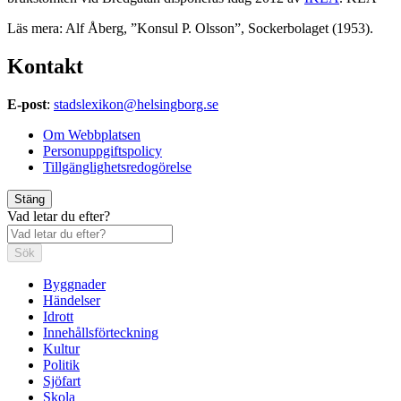
Läs mera: Alf Åberg, ”Konsul P. Olsson”, Sockerbolaget (1953).
Kontakt
E-post
:
stadslexikon@helsingborg.se
Om Webbplatsen
Personuppgiftspolicy
Tillgänglighetsredogörelse
Stäng
Vad letar du efter?
Sök
Byggnader
Händelser
Idrott
Innehållsförteckning
Kultur
Politik
Sjöfart
Skola