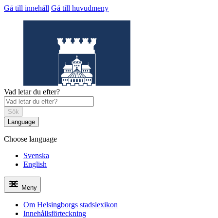
Gå till innehåll
Gå till huvudmeny
Vad letar du efter?
Sök
Language
Choose language
Helsingborgs
stadslexikon
Svenska
English
Meny
Om Helsingborgs stadslexikon
Innehållsförteckning