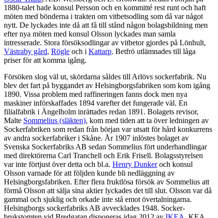
1880-talet hade konsul Persson och en kommitté rest runt och haft
möten med bönderna i trakten om vitbetsodling som då var något
nytt. De lyckades inte då att få till stånd någon bolagsbildning men
efter nya möten med konsul Olsson lyckades man samla
intresserade. Stora försöksodlingar av vitbetor gjordes på Lönhult,
Västraby gård
,
Rögle
och i
Kattarp
. Betfrö utlämnades till låga
priser för att komma igång.
Försöken slog väl ut, skördarna såldes till Arlövs sockerfabrik. Nu
blev det fart på byggandet av Helsingborgsfabriken som kom igång
1890. Vissa problem med raffineringen fanns dock men nya
maskiner införskaffades 1894 varefter det fungerade väl. En
filialfabrik i Ängelholm inrättades redan 1891. Bolagets revisor,
Malte
Sommelius (släkten)
, kom med tiden att ta över ledningen av
Sockerfabriken som redan från början var utsatt för hård konkurrens
av andra sockerfabriker i Skåne. År 1907 inlöstes bolaget av
Svenska Sockerfabriks AB sedan Sommelius fört underhandlingar
med direktörerna Carl Tranchell och Erik Frisell. Bolagsstyrelsen
var inte förtjust över detta och bl.a.
Henry Dunker
och konsul
Olsson varnade för att följden kunde bli nedläggning av
Helsingborgsfabriken. Efter flera fruktlösa försök av Sommelius att
förmå Olsson att sälja sina aktier lyckades det till slut. Olsson var då
gammal och sjuklig och orkade inte stå emot övertalningarna.
Helsingborgs sockerfabriks AB avvecklades 1948. Socker-
brukstomten vid Bredgatan disponeras idag 2012 av
IKEA
. KEA