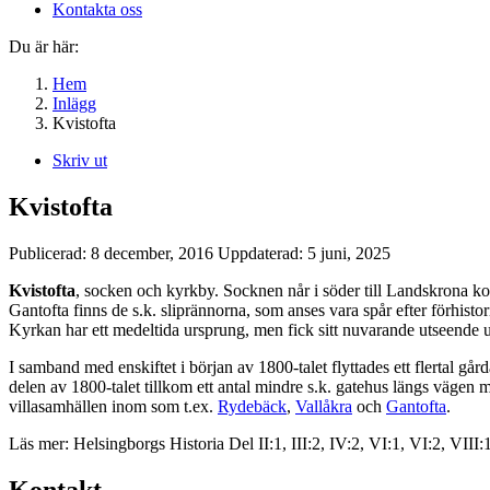
Kontakta oss
Du är här:
Hem
Inlägg
Kvistofta
Skriv ut
Kvistofta
Publicerad:
8 december, 2016
Uppdaterad:
5 juni, 2025
Kvistofta
, socken och kyrkby. Socknen når i söder till Landskrona k
Gantofta finns de s.k. sliprännorna, som anses vara spår efter förhist
Kyrkan har ett medeltida ursprung, men fick sitt nuvarande utseende u
I samband med enskiftet i början av 1800-talet flyttades ett flertal g
delen av 1800-talet tillkom ett antal mindre s.k. gatehus längs vägen 
villasamhällen inom som t.ex.
Rydebäck
,
Vallåkra
och
Gantofta
.
Läs mer: Helsingborgs Historia Del II:1, III:2, IV:2, VI:1, VI:2, VIII:1
Kontakt