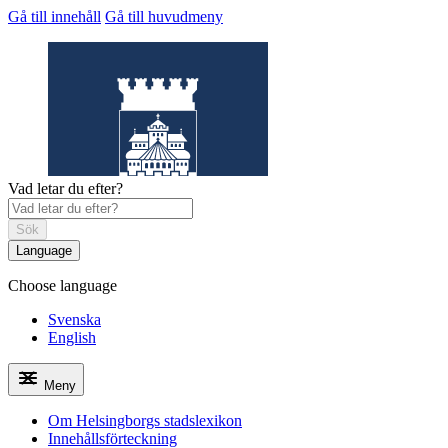
Gå till innehåll
Gå till huvudmeny
Vad letar du efter?
Sök
Language
Choose language
Helsingborgs
stadslexikon
Svenska
English
Meny
Om Helsingborgs stadslexikon
Innehållsförteckning