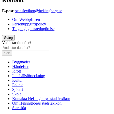
E-post
:
stadslexikon@helsingborg.se
Om Webbplatsen
Personuppgiftspolicy
Tillgänglighetsredogörelse
Stäng
Vad letar du efter?
Sök
Byggnader
Händelser
Idrott
Innehållsförteckning
Kultur
Politik
Sjöfart
Skola
Kontakta Helsingborgs stadslexikon
Om Helsingborgs stadslexikon
Startsida