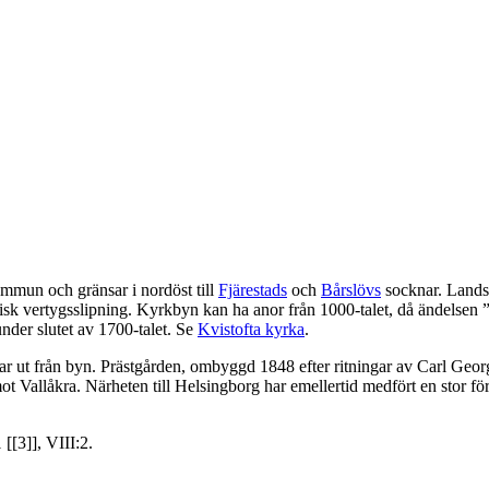
ommun och gränsar i nordöst till
Fjärestads
och
Bårslövs
socknar. Landsk
orisk vertygsslipning. Kyrkbyn kan ha anor från 1000-talet, då ändelsen 
nder slutet av 1700-talet. Se
Kvistofta kyrka
.
årdar ut från byn. Prästgården, ombyggd 1848 efter ritningar av Carl Geor
mot Vallåkra. Närheten till Helsingborg har emellertid medfört en stor f
 [[3]], VIII:2.