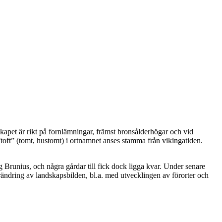
apet är rikt på fornlämningar, främst bronsålderhögar och vid
”toft” (tomt, hustomt) i ortnamnet anses stamma från vikingatiden.
g Brunius, och några gårdar till fick dock ligga kvar. Under senare
örändring av landskapsbilden, bl.a. med utvecklingen av förorter och