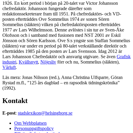
1926. En kort period i början på 20-talet var Victor Johansson
chefredaktör. Johansson fungerade därefter som
redaktionssekreterare fram till 1951. På chefredaktörs- och VD-
posten efterträddes Ove Sommelius 1974 av sonen Sören
Sommelius (släkten) vilken på chefredaktörsposten efterträddes
1977 av Lars Wilhelmsson. Denne avlöstes i sin tur av Sven-Åke
Olofsson och i samband med fusionen med NST 2001 av Eskil
Jönsson och Sören Karlsson. Ove S:s yngste son Staffan Sommelius
(släkten) var under en period på 80-talet verkställande direktör och
efterträddes 1985 på den posten av Lars Svensson. Idag 2012 är
Lars Johansson Chefredaktör och ansvarig utgivare. Se även
Grafisk
industri
,
Kvällsnytt
,
Nöjesliv
förr och nu, Sommelius (släkten),
Vårluft
.
Läs mera: Jonas Nilsson (red.), Anna Christina Ulfsparre, Göran
Rystad m.fl., ”125 års dagblad – en rapsodisk tidningskrönika”
(1992).
Kontakt
E-post
:
stadslexikon@helsingborg.se
Om Webbplatsen
Personuppgiftspolicy