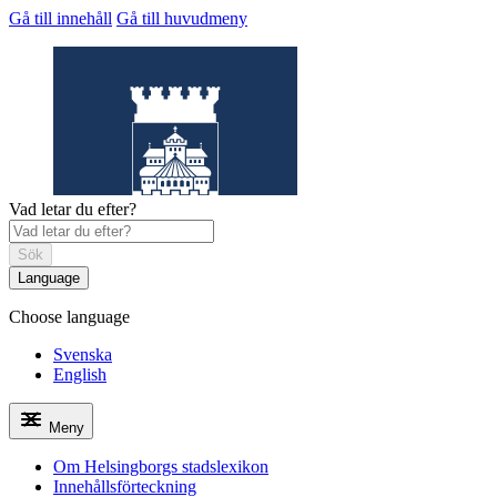
Gå till innehåll
Gå till huvudmeny
Vad letar du efter?
Sök
Language
Choose language
Helsingborgs
stadslexikon
Svenska
English
Meny
Om Helsingborgs stadslexikon
Innehållsförteckning