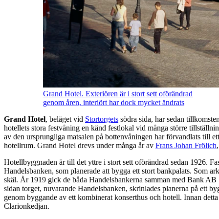
Grand Hotel. Exteriören är i stort sett oförändrad
genom åren, interiört har dock mycket ändrats
Grand Hotel
, beläget vid
Stortorgets
södra sida, har sedan tillkomsten
hotellets stora festvåning en känd festlokal vid många större tillstäl
av den ursprungliga matsalen på bottenvåningen har förvandlats till et
hotellrum. Grand Hotel drevs under många år av
Frans Johan Frölich
Hotellbyggnaden är till det yttre i stort sett oförändrad sedan 1926. 
Handelsbanken, som planerade att bygga ett stort bankpalats. Som ar
skäl. År 1919 gick de båda Handelsbankerna samman med Bank AB Sö
sidan torget, nuvarande Handelsbanken, skrinlades planerna på ett byg
genom byggande av ett kombinerat konserthus och hotell. Innan detta by
Clarionkedjan.