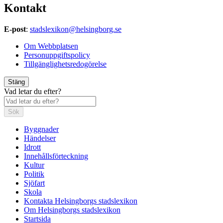
Kontakt
E-post
:
stadslexikon@helsingborg.se
Om Webbplatsen
Personuppgiftspolicy
Tillgänglighetsredogörelse
Stäng
Vad letar du efter?
Sök
Byggnader
Händelser
Idrott
Innehållsförteckning
Kultur
Politik
Sjöfart
Skola
Kontakta Helsingborgs stadslexikon
Om Helsingborgs stadslexikon
Startsida