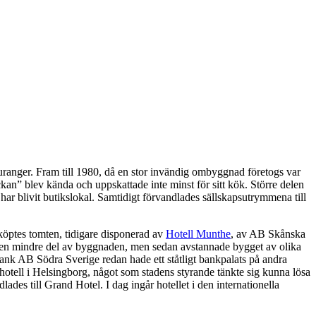
tauranger. Fram till 1980, då en stor invändig ombyggnad företogs var
ckan” blev kända och uppskattade inte minst för sitt kök. Större delen
har blivit butikslokal. Samtidigt förvandlades sällskapsutrymmena till
 köptes tomten, tidigare disponerad av
Hotell Munthe
, av AB Skånska
s en mindre del av byggnaden, men sedan avstannade bygget av olika
AB Södra Sverige redan hade ett ståtligt bankpalats på andra
hotell i Helsingborg, något som stadens styrande tänkte sig kunna lösa
des till Grand Hotel. I dag ingår hotellet i den internationella