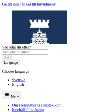
Gå till innehåll
Gå till huvudmeny
Vad letar du efter?
Sök
Language
Choose language
Helsingborgs
stadslexikon
Svenska
English
Meny
Om Helsingborgs stadslexikon
Innehållsförteckning