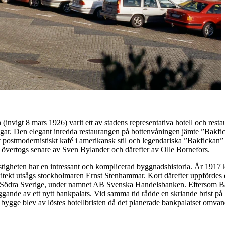
 (invigt 8 mars 1926) varit ett av stadens representativa hotell och res
lningar. Den elegant inredda restaurangen på bottenvåningen jämte ”Bakfi
t postmodernistiskt kafé i amerikansk stil och legendariska ”Bakfickan” 
, övertogs senare av Sven Bylander och därefter av Olle Bornefors.
Fastigheten har en intressant och komplicerad byggnadshistoria. År 1917
kitekt utsågs stockholmaren Ernst Stenhammar. Kort därefter uppförde
dra Sverige, under namnet AB Svenska Handelsbanken. Eftersom Bank 
gande av ett nytt bankpalats. Vid samma tid rådde en skriande brist på 
gge blev av löstes hotellbristen då det planerade bankpalatset omvandla