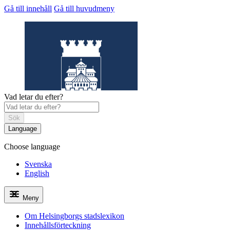
Gå till innehåll
Gå till huvudmeny
Vad letar du efter?
Sök
Language
Choose language
Helsingborgs
stadslexikon
Svenska
English
Meny
Om Helsingborgs stadslexikon
Innehållsförteckning