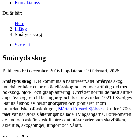
Kontakta oss
Du är här:
Hem
Inlägg
Småryds skog
Skriv ut
Småryds skog
Publicerad:
9 december, 2016
Uppdaterad:
19 februari, 2026
Småryds skog
. Det kommunala naturreservatet Småryds skog
innehåller både en artrik ädellövskog och en mer artfattig del med
bokskog, björk- och granplantering. Området hör till de mest artrika
ängslövskogarna i Helsingborg och beskrevs redan 1921 i Sveriges
Naturs årsbok av helsingborgaren och pionjären inom
kulturlandskapsforskningen,
Mårten Edvard Sjöbeck
. Under 1700-
talet var här stora slåtterängar kallade Tvingsängarna. Förekomsten
av lind och ask är särskilt intressant utöver arter som skavfräken,
aklejruta, skogsbingel, lungört och vårärt.