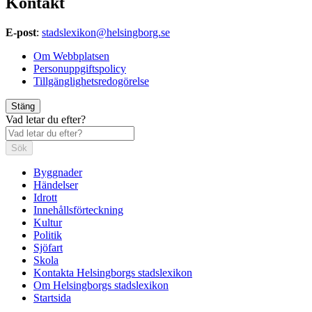
Kontakt
E-post
:
stadslexikon@helsingborg.se
Om Webbplatsen
Personuppgiftspolicy
Tillgänglighetsredogörelse
Stäng
Vad letar du efter?
Sök
Byggnader
Händelser
Idrott
Innehållsförteckning
Kultur
Politik
Sjöfart
Skola
Kontakta Helsingborgs stadslexikon
Om Helsingborgs stadslexikon
Startsida