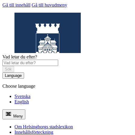
Gå till innehåll
Gå till huvudmeny
Vad letar du efter?
Sök
Language
Choose language
Helsingborgs
stadslexikon
Svenska
English
Meny
Om Helsingborgs stadslexikon
Innehållsförteckning