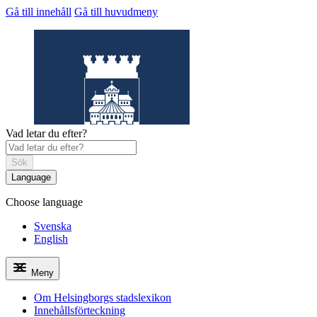
Gå till innehåll
Gå till huvudmeny
Vad letar du efter?
Sök
Language
Choose language
Helsingborgs
stadslexikon
Svenska
English
Meny
Om Helsingborgs stadslexikon
Innehållsförteckning