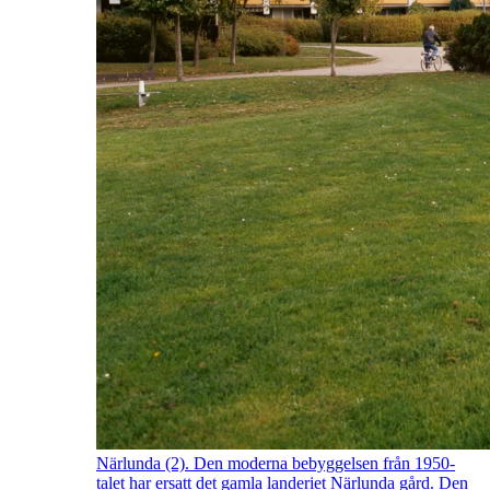
Närlunda (2). Den moderna bebyggelsen från 1950-
talet har ersatt det gamla landeriet Närlunda gård. Den