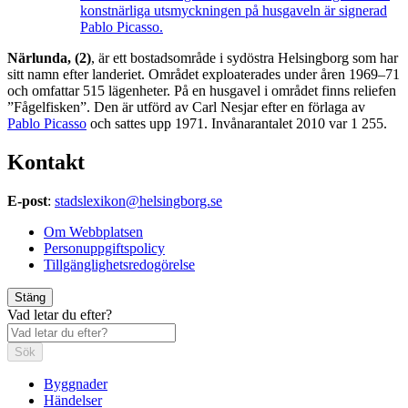
konstnärliga utsmyckningen på husgaveln är signerad
Pablo Picasso.
Närlunda, (2)
, är ett bostadsområde i sydöstra Helsingborg som har
sitt namn efter landeriet. Området exploaterades under åren 1969–71
och omfattar 515 lägenheter. På en husgavel i området finns reliefen
”Fågelfisken”. Den är utförd av Carl Nesjar efter en förlaga av
Pablo Picasso
och sattes upp 1971. Invånarantalet 2010 var 1 255.
Kontakt
E-post
:
stadslexikon@helsingborg.se
Om Webbplatsen
Personuppgiftspolicy
Tillgänglighetsredogörelse
Stäng
Vad letar du efter?
Sök
Byggnader
Händelser