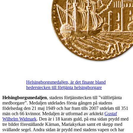
Helsingborgsmedaljen, är det finaste bland
hederstecken till förtjänta helsingborgare
Helsingborgsmedaljen
, stadens förtjänsttecken till ”välförtjänta
medborgare”. Medaljen utdelades första gången på stadens
födelsedag den 21 maj 1949 och har fram tills 2007 utdelats till 351
män och 66 kvinnor. Medaljen är utformad av arkitekt
Gustaf
Wilhelm Widmark
. Den är i 18 karats guld, på ena sidan prydd med
tre bilder föreställande Kärnan, Mariakyrkan samt ett skepp med
svällande segel. Andra sidan är prydd med stadens vapen och har