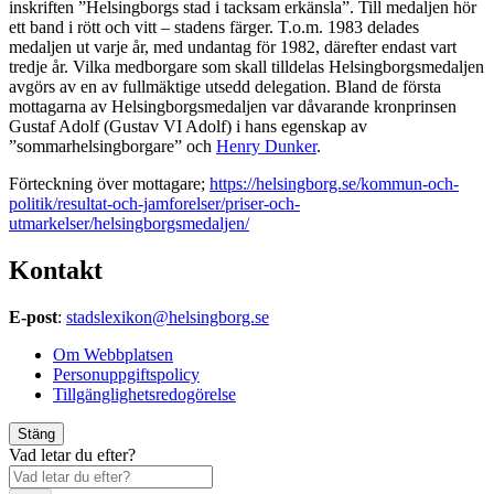
inskriften ”Helsingborgs stad i tacksam erkänsla”. Till medaljen hör
ett band i rött och vitt – stadens färger. T.o.m. 1983 delades
medaljen ut varje år, med undantag för 1982, därefter endast vart
tredje år. Vilka medborgare som skall tilldelas Helsingborgsmedaljen
avgörs av en av fullmäktige utsedd delegation. Bland de första
mottagarna av Helsingborgsmedaljen var dåvarande kronprinsen
Gustaf Adolf (Gustav VI Adolf) i hans egenskap av
”sommarhelsingborgare” och
Henry Dunker
.
Förteckning över mottagare;
https://helsingborg.se/kommun-och-
politik/resultat-och-jamforelser/priser-och-
utmarkelser/helsingborgsmedaljen/
Kontakt
E-post
:
stadslexikon@helsingborg.se
Om Webbplatsen
Personuppgiftspolicy
Tillgänglighetsredogörelse
Stäng
Vad letar du efter?