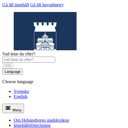
Gå till innehåll
Gå till huvudmeny
Vad letar du efter?
Sök
Language
Choose language
Helsingborgs
stadslexikon
Svenska
English
Meny
Om Helsingborgs stadslexikon
Innehållsförteckning