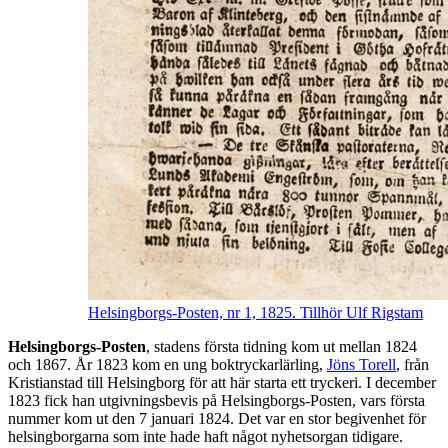
Helsingborgs-Posten, nr 1, 1825. Tillhör Ulf Rigstam
Helsingborgs-Posten
, stadens första tidning kom ut mellan 1824
och 1867. År 1823 kom en ung boktryckarlärling,
Jöns Torell
, från
Kristianstad till Helsingborg för att här starta ett tryckeri. I december
1823 fick han utgivningsbevis på Helsingborgs-Posten, vars första
nummer kom ut den 7 januari 1824. Det var en stor begivenhet för
helsingborgarna som inte hade haft något nyhetsorgan tidigare.