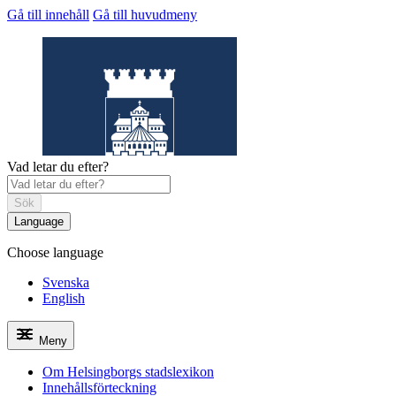
Gå till innehåll
Gå till huvudmeny
Vad letar du efter?
Sök
Language
Choose language
Helsingborgs
stadslexikon
Svenska
English
Meny
Om Helsingborgs stadslexikon
Innehållsförteckning