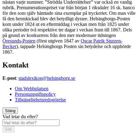
nästan varje nummer. ”Strödda Underrättelser” var också en vanlig
rubrik. Prenumerationspriset var från början 1 riksdaler 16 sk. banco
för den som själv hämtade sina exemplar på tryckeriet. Om man ville
få den hemskickad blev det betydligt dyrare. Helsingborgs-Posten
kom under 1824 ut en eftermiddag i veckan men från 1825 under
olika perioder två respektive tre dagar i veckan fram till 1867. Dels
på grund av konkurrens från den mer modernare tidningen
Öresunds-Posten
(först utgiven 1847 av
Oscar Patrik Sturzen-
Becker
), tappade Helsingborgs Posten sin betydelse och upphörde
1867.
Kontakt
E-post
:
stadslexikon@helsingborg.se
Om Webbplatsen
Personuppgiftspolicy
Tillgänglighetsredogörelse
Stäng
Vad letar du efter?
Sök