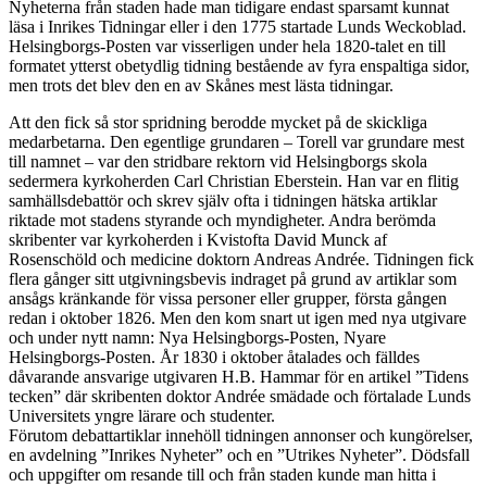
Nyheterna från staden hade man tidigare endast sparsamt kunnat
läsa i Inrikes Tidningar eller i den 1775 startade Lunds Weckoblad.
Helsingborgs-Posten var visserligen under hela 1820-talet en till
formatet ytterst obetydlig tidning bestående av fyra enspaltiga sidor,
men trots det blev den en av Skånes mest lästa tidningar.
Att den fick så stor spridning berodde mycket på de skickliga
medarbetarna. Den egentlige grundaren – Torell var grundare mest
till namnet – var den stridbare rektorn vid Helsingborgs skola
sedermera kyrkoherden Carl Christian Eberstein. Han var en flitig
samhällsdebattör och skrev själv ofta i tidningen hätska artiklar
riktade mot stadens styrande och myndigheter. Andra berömda
skribenter var kyrkoherden i Kvistofta David Munck af
Rosenschöld och medicine doktorn Andreas Andrée. Tidningen fick
flera gånger sitt utgivningsbevis indraget på grund av artiklar som
ansågs kränkande för vissa personer eller grupper, första gången
redan i oktober 1826. Men den kom snart ut igen med nya utgivare
och under nytt namn: Nya Helsingborgs-Posten, Nyare
Helsingborgs-Posten. År 1830 i oktober åtalades och fälldes
dåvarande ansvarige utgivaren H.B. Hammar för en artikel ”Tidens
tecken” där skribenten doktor Andrée smädade och förtalade Lunds
Universitets yngre lärare och studenter.
Förutom debattartiklar innehöll tidningen annonser och kungörelser,
en avdelning ”Inrikes Nyheter” och en ”Utrikes Nyheter”. Dödsfall
och uppgifter om resande till och från staden kunde man hitta i