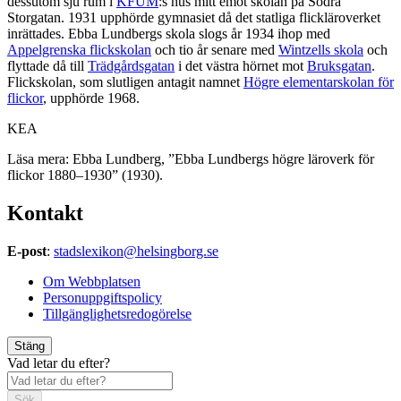
dessutom sju rum i
KFUM
:s hus mitt emot skolan på Södra
Storgatan. 1931 upphörde gymnasiet då det statliga flickläroverket
inrättades. Ebba Lundbergs skola slogs år 1934 ihop med
Appelgrenska flickskolan
och tio år senare med
Wintzells skola
och
flyttade då till
Trädgårdsgatan
i det västra hörnet mot
Bruksgatan
.
Flickskolan, som slutligen antagit namnet
Högre elementarskolan för
flickor
, upphörde 1968.
KEA
Läsa mera: Ebba Lundberg, ”Ebba Lundbergs högre läroverk för
flickor 1880–1930” (1930).
Kontakt
E-post
:
stadslexikon@helsingborg.se
Om Webbplatsen
Personuppgiftspolicy
Tillgänglighetsredogörelse
Stäng
Vad letar du efter?
Sök