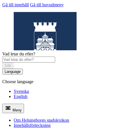
Gå till innehåll
Gå till huvudmeny
Vad letar du efter?
Sök
Language
Choose language
Helsingborgs
stadslexikon
Svenska
English
Meny
Om Helsingborgs stadslexikon
Innehållsförteckning