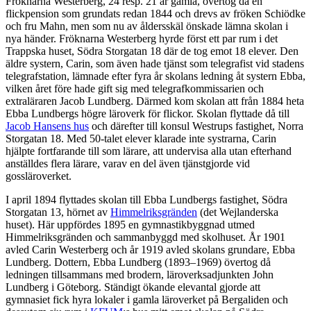
Fröknarna Westerberg, 24 resp. 21 år gamla, övertog då en
flickpension som grundats redan 1844 och drevs av fröken Schiödke
och fru Mahn, men som nu av åldersskäl önskade lämna skolan i
nya händer. Fröknarna Westerberg hyrde först ett par rum i det
Trappska huset, Södra Storgatan 18 där de tog emot 18 elever. Den
äldre systern, Carin, som även hade tjänst som telegrafist vid stadens
telegrafstation, lämnade efter fyra år skolans ledning åt systern Ebba,
vilken året före hade gift sig med telegrafkommissarien och
extraläraren Jacob Lundberg. Därmed kom skolan att från 1884 heta
Ebba Lundbergs högre läroverk för flickor. Skolan flyttade då till
Jacob Hansens hus
och därefter till konsul Westrups fastighet, Norra
Storgatan 18. Med 50-talet elever klarade inte systrarna, Carin
hjälpte fortfarande till som lärare, att undervisa alla utan efterhand
anställdes flera lärare, varav en del även tjänstgjorde vid
gossläroverket.
I april 1894 flyttades skolan till Ebba Lundbergs fastighet, Södra
Storgatan 13, hörnet av
Himmelriksgränden
(det Wejlanderska
huset). Här uppfördes 1895 en gymnastikbyggnad utmed
Himmelriksgränden och sammanbyggd med skolhuset. År 1901
avled Carin Westerberg och år 1919 avled skolans grundare, Ebba
Lundberg. Dottern, Ebba Lundberg (1893–1969) övertog då
ledningen tillsammans med brodern, läroverksadjunkten John
Lundberg i Göteborg. Ständigt ökande elevantal gjorde att
gymnasiet fick hyra lokaler i gamla läroverket på Bergaliden och