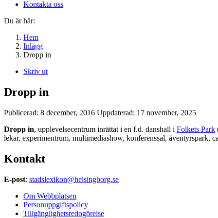
Kontakta oss
Du är här:
Hem
Inlägg
Dropp in
Skriv ut
Dropp in
Publicerad:
8 december, 2016
Uppdaterad:
17 november, 2025
Dropp in
, upplevelsecentrum inrättat i en f.d. danshall i
Folkets Park
lekar, experimentrum, multimediashow, konferenssal, äventyrspark, caf
Kontakt
E-post
:
stadslexikon@helsingborg.se
Om Webbplatsen
Personuppgiftspolicy
Tillgänglighetsredogörelse