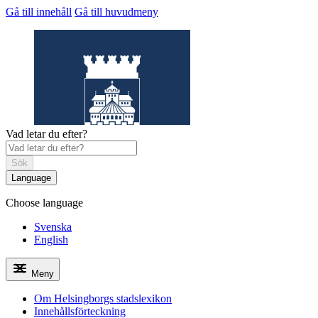
Gå till innehåll
Gå till huvudmeny
Vad letar du efter?
Sök
Language
Choose language
Helsingborgs
stadslexikon
Svenska
English
Meny
Om Helsingborgs stadslexikon
Innehållsförteckning