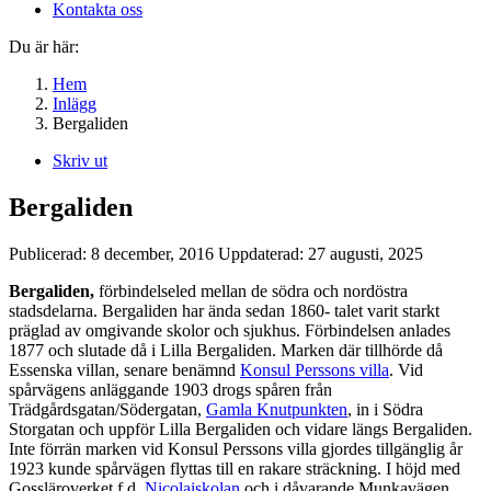
Kontakta oss
Du är här:
Hem
Inlägg
Bergaliden
Skriv ut
Bergaliden
Publicerad:
8 december, 2016
Uppdaterad:
27 augusti, 2025
Bergaliden,
förbindelseled mellan de södra och nordöstra
stadsdelarna. Bergaliden har ända sedan 1860- talet varit starkt
präglad av omgivande skolor och sjukhus. Förbindelsen anlades
1877 och slutade då i Lilla Bergaliden. Marken där tillhörde då
Essenska villan, senare benämnd
Konsul Perssons villa
. Vid
spårvägens anläggande 1903 drogs spåren från
Trädgårdsgatan/Södergatan,
Gamla Knutpunkten
, in i Södra
Storgatan och uppför Lilla Bergaliden och vidare längs Bergaliden.
Inte förrän marken vid Konsul Perssons villa gjordes tillgänglig år
1923 kunde spårvägen flyttas till en rakare sträckning. I höjd med
Gossläroverket f.d.
Nicolaiskolan
och i dåvarande Munkavägen