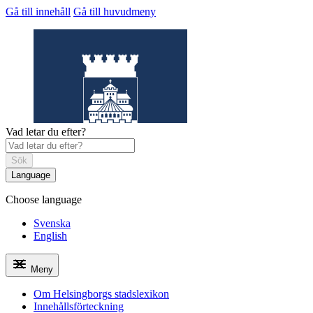
Gå till innehåll
Gå till huvudmeny
Vad letar du efter?
Sök
Language
Choose language
Helsingborgs
stadslexikon
Svenska
English
Meny
Om Helsingborgs stadslexikon
Innehållsförteckning