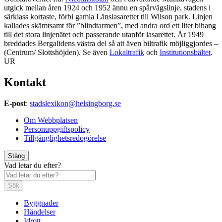
utgick mellan åren 1924 och 1952 ännu en spårvägslinje, stadens i
särklass kortaste, förbi gamla Länslasarettet till Wilson park. Linjen
kallades skämtsamt för ”blindtarmen”, med andra ord ett litet bihang
till det stora linjenätet och passerande utanför lasarettet. År 1949
breddades Bergalidens västra del så att även biltrafik möjliggjordes –
(Centrum/ Slottshöjden). Se även
Lokaltrafik
och
Institutionsbältet
.
UR
Kontakt
E-post
:
stadslexikon@helsingborg.se
Om Webbplatsen
Personuppgiftspolicy
Tillgänglighetsredogörelse
Stäng
Vad letar du efter?
Sök
Byggnader
Händelser
Idrott