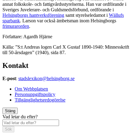
annat folkskole- och fattigvårdsstyrelserna. Han var ordförande i
Sveriges Juvelerare- och Guldsmedsförbund, ordförande i
Helsingborgs hantverksförening
samt styrelseledamot i
Wällufs
sparbank
. Larson var också ämbetsman inom Helsingborgs
frimurarorden
.
Författare: Agardh Hjärne
Källa: ”S:t Andreas logen Carl X Gustaf 1890-1940: Minnesskrift
till 50-årsdagen” (1940), sida 87.
Kontakt
E-post
:
stadslexikon@helsingborg.se
Om Webbplatsen
Personuppgiftspolicy
Tillgänglighetsredogörelse
Stäng
Vad letar du efter?
Sök