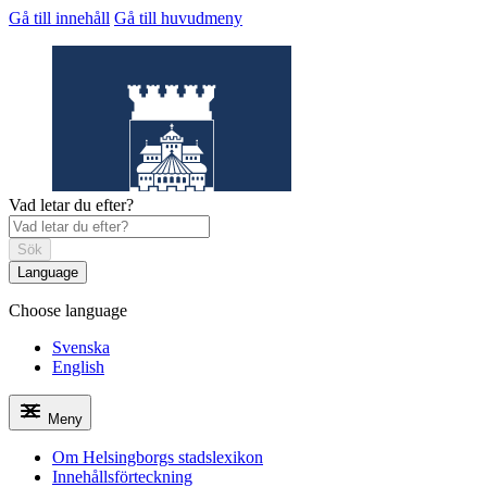
Gå till innehåll
Gå till huvudmeny
Vad letar du efter?
Sök
Language
Choose language
Helsingborgs
stadslexikon
Svenska
English
Meny
Om Helsingborgs stadslexikon
Innehållsförteckning