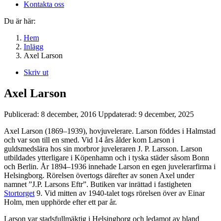
Kontakta oss
Du är här:
Hem
Inlägg
Axel Larson
Skriv ut
Axel Larson
Publicerad:
8 december, 2016
Uppdaterad:
9 december, 2025
Axel Larson (1869–1939), hovjuvelerare. Larson föddes i Halmstad
och var son till en smed. Vid 14 års ålder kom Larson i
guldsmedslära hos sin morbror juveleraren J. P. Larsson. Larson
utbildades ytterligare i Köpenhamn och i tyska städer såsom Bonn
och Berlin. År 1894–1936 innehade Larson en egen juvelerarfirma i
Helsingborg. Rörelsen övertogs därefter av sonen Axel under
namnet ”J.P. Larsons Eftr”. Butiken var inrättad i fastigheten
Stortorget
9. Vid mitten av 1940-talet togs rörelsen över av Einar
Holm, men upphörde efter ett par år.
Larson var stadsfullmäktig i Helsingborg och ledamot av bland