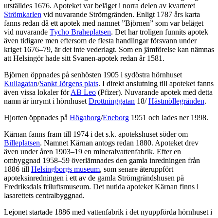
utställdes 1676. Apoteket var beläget i norra delen av kvarteret
Strömkarlen
vid nuvarande Strömgränden. Enligt 1787 års karta
fanns redan då ett apotek med namnet ”Björnen” som var beläget
vid nuvarande
Tycho Braheplatsen
. Det har troligen funnits apotek
även tidigare men eftersom de flesta handlingar försvann under
kriget 1676–79, är det inte vederlagt. Som en jämförelse kan nämnas
att Helsingör hade sitt Svanen-apotek redan år 1581.
Björnen öppnades på senhösten 1905 i sydöstra hörnhuset
Kullagatan
/
Sankt Jörgens plats
. I direkt anslutning till apoteket fanns
även vissa lokaler för
AB Leo
(Pfizer). Nuvarande apotek med detta
namn är inrymt i hörnhuset
Drottninggatan
18/
Hästmöllegränden
.
Hjorten öppnades på
Högaborg
/
Eneborg
1951 och lades ner 1998.
Kärnan fanns fram till 1974 i det s.k. apotekshuset söder om
Billeplatsen
. Namnet Kärnan antogs redan 1880. Apoteket drev
även under åren 1903–19 en mineralvattenfabrik. Efter en
ombyggnad 1958–59 överlämnades den gamla inredningen från
1886 till
Helsingborgs museum
, som senare återuppfört
apoteksinredningen i ett av de gamla Strömgrändshusen på
Fredriksdals friluftsmuseum. Det nutida apoteket Kärnan finns i
lasarettets centralbyggnad.
Lejonet startade 1886 med vattenfabrik i det nyuppförda hörnhuset i