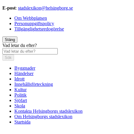
E-post
:
stadslexikon@helsingborg.se
Om Webbplatsen
Personuppgiftspolicy
Tillgänglighetsredogörelse
Stäng
Vad letar du efter?
Sök
Byggnader
Händelser
Idrott
Innehållsförteckning
Kultur
Politik
Sjöfart
Skola
Kontakta Helsingborgs stadslexikon
Om Helsingborgs stadslexikon
Startsida