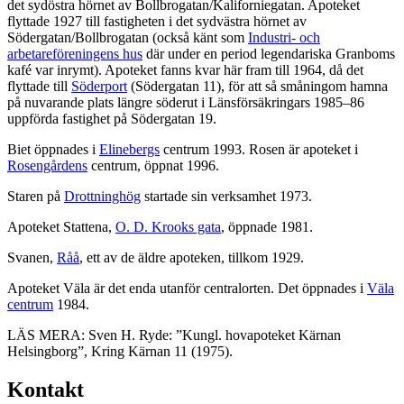
det sydöstra hörnet av Bollbrogatan/Kaliforniegatan. Apoteket
flyttade 1927 till fastigheten i det sydvästra hörnet av
Södergatan/Bollbrogatan (också känt som
Industri- och
arbetareföreningens hus
där under en period legendariska Granboms
kafé var inrymt). Apoteket fanns kvar här fram till 1964, då det
flyttade till
Söderport
(Södergatan 11), för att så småningom hamna
på nuvarande plats längre söderut i Länsförsäkringars 1985–86
uppförda fastighet på Södergatan 19.
Biet öppnades i
Elinebergs
centrum 1993. Rosen är apoteket i
Rosengårdens
centrum, öppnat 1996.
Staren på
Drottninghög
startade sin verksamhet 1973.
Apoteket Stattena,
O. D. Krooks gata
, öppnade 1981.
Svanen,
Råå
, ett av de äldre apoteken, tillkom 1929.
Apoteket Väla är det enda utanför centralorten. Det öppnades i
Väla
centrum
1984.
LÄS MERA: Sven H. Ryde: ”Kungl. hovapoteket Kärnan
Helsingborg”, Kring Kärnan 11 (1975).
Kontakt