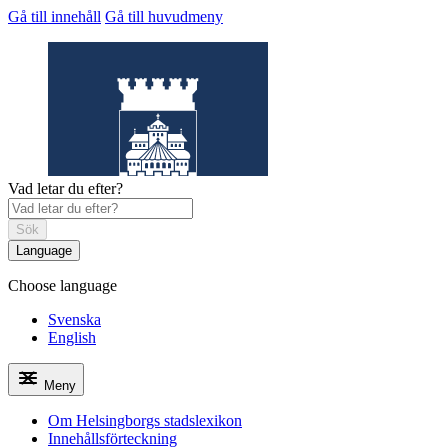
Gå till innehåll
Gå till huvudmeny
Vad letar du efter?
Sök
Language
Choose language
Helsingborgs
stadslexikon
Svenska
English
Meny
Om Helsingborgs stadslexikon
Innehållsförteckning