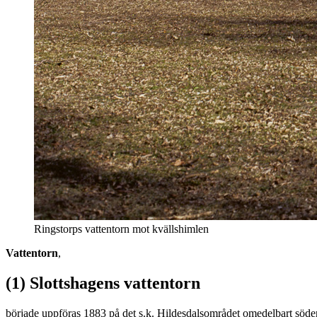
Ringstorps vattentorn mot kvällshimlen
Vattentorn
,
(1) Slottshagens vattentorn
började uppföras 1883 på det s.k. Hildesdalsområdet omedelbart sö