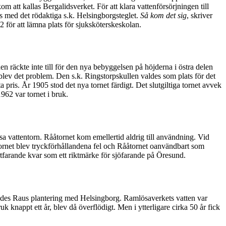
tt kallas Bergalidsverket. För att klara vattenförsörjningen till
es med det rödaktiga s.k. Helsingborgsteglet.
Så kom det sig
, skriver
2 för att lämna plats för sjuksköterskeskolan.
den räckte inte till för den nya bebyggelsen på höjderna i östra delen
 blev det problem. Den s.k. Ringstorpskullen valdes som plats för det
 pris. År 1905 stod det nya tornet färdigt. Det slutgiltiga tornet avvek
1962 var tornet i bruk.
 vattentorn. Rååtornet kom emellertid aldrig till användning. Vid
ornet blev tryckförhållandena fel och Rååtornet oanvändbart som
rtfarande kvar som ett riktmärke för sjöfarande på Öresund.
rades Raus plantering med Helsingborg. Ramlösaverkets vatten var
uk knappt ett år, blev då överflödigt. Men i ytterligare cirka 50 år fick