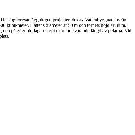
g. Helsingborgsanläggningen projekterades av Vattenbyggnadsbyrån,
600 kubikmeter. Hattens diameter är 50 m och tornets höjd är 38 m.
rna, och på eftermiddagarna göt man motsvarande längd av pelarna. Vid
plats.