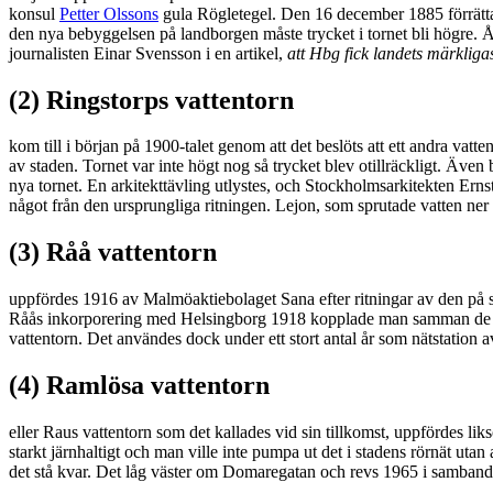
konsul
Petter Olssons
gula Rögletegel. Den 16 december 1885 förrättad
den nya bebyggelsen på landborgen måste trycket i tornet bli högre. År
journalisten Einar Svensson i en artikel,
att Hbg fick landets märkligas
(2) Ringstorps vattentorn
kom till i början på 1900-talet genom att det beslöts att ett andra vatt
av staden. Tornet var inte högt nog så trycket blev otillräckligt. Äve
nya tornet. En arkitekttävling utlystes, och Stockholmsarkitekten Ernst
något från den ursprungliga ritningen. Lejon, som sprutade vatten ner i
(3) Råå vattentorn
uppfördes 1916 av Malmöaktiebolaget Sana efter ritningar av den på 
Råås inkorporering med Helsingborg 1918 kopplade man samman de två 
vattentorn. Det användes dock under ett stort antal år som nätstation 
(4) Ramlösa vattentorn
eller Raus vattentorn som det kallades vid sin tillkomst, uppfördes 
starkt järnhaltigt och man ville inte pumpa ut det i stadens rörnät utan 
det stå kvar. Det låg väster om Domaregatan och revs 1965 i samban