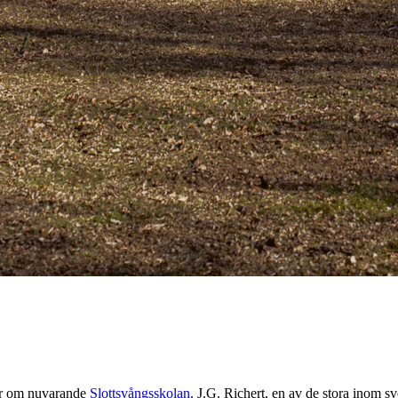
der om nuvarande
Slottsvångsskolan
. J.G. Richert, en av de stora inom s