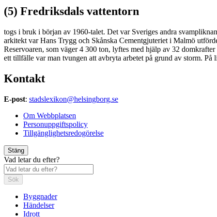
(5) Fredriksdals vattentorn
togs i bruk i början av 1960-talet. Det var Sveriges andra svamplik
arkitekt var Hans Trygg och Skånska Cementgjuteriet i Malmö utförde 
Reservoaren, som väger 4 300 ton, lyftes med hjälp av 32 domkrafter c
ett tillfälle var man tvungen att avbryta arbetet på grund av storm. På
Kontakt
E-post
:
stadslexikon@helsingborg.se
Om Webbplatsen
Personuppgiftspolicy
Tillgänglighetsredogörelse
Stäng
Vad letar du efter?
Sök
Byggnader
Händelser
Idrott