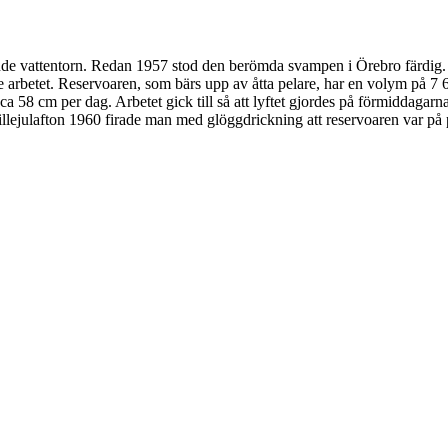
nande vattentorn. Redan 1957 stod den berömda svampen i Örebro färdi
arbetet. Reservoaren, som bärs upp av åtta pelare, har en volym på 7 
a 58 cm per dag. Arbetet gick till så att lyftet gjordes på förmiddaga
 lillejulafton 1960 firade man med glöggdrickning att reservoaren var på 