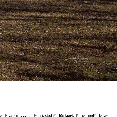
vensk vattenbyggnadskonst, stod för förslaget. Tornet uppfördes av