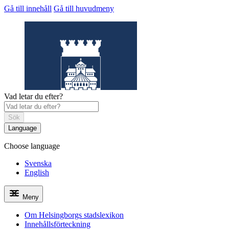
Gå till innehåll
Gå till huvudmeny
Vad letar du efter?
Sök
Language
Choose language
Helsingborgs
stadslexikon
Svenska
English
Meny
Om Helsingborgs stadslexikon
Innehållsförteckning