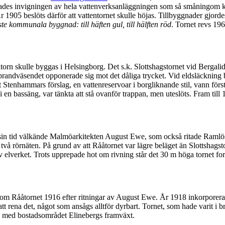
es invigningen av hela vattenverksanläggningen som så småningom kom a
 1905 beslöts därför att vattentornet skulle höjas. Tillbyggnader gjord
te kommunala byggnad: till häften gul, till hälften röd
. Tornet revs 196
entorn skulle byggas i Helsingborg. Det s.k. Slottshagstornet vid Bergali
n brandväsendet opponerade sig mot det dåliga trycket. Vid eldsläckning
 Stenhammars förslag, en vattenreservoar i borgliknande stil, vann första
 en bassäng, var tänkta att stå ovanför trappan, men uteslöts. Fram till 
sin tid välkände Malmöarkitekten August Ewe, som också ritade Ramlösa
rörnäten. På grund av att Rååtornet var lägre beläget än Slottshagst
av elverket. Trots upprepade hot om rivning står det 30 m höga tornet fo
liksom Rååtornet 1916 efter ritningar av August Ewe. År 1918 inkorpore
att rena det, något som ansågs alltför dyrbart. Tornet, som hade varit i br
d med bostadsområdet Elinebergs framväxt.