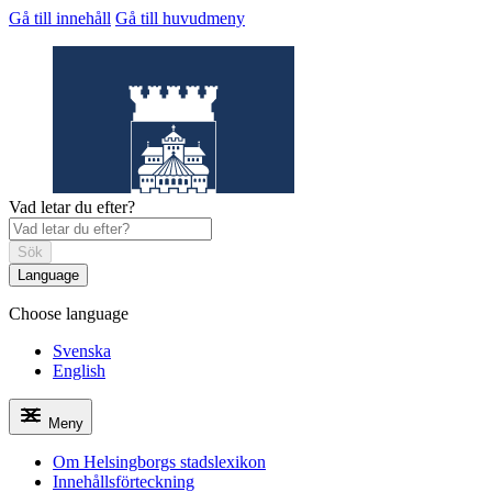
Gå till innehåll
Gå till huvudmeny
Vad letar du efter?
Sök
Language
Choose language
Helsingborgs
stadslexikon
Svenska
English
Meny
Om Helsingborgs stadslexikon
Innehållsförteckning