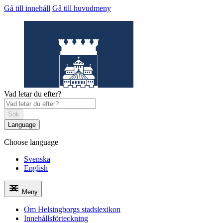
Gå till innehåll
Gå till huvudmeny
Vad letar du efter?
Sök
Language
Choose language
Helsingborgs
stadslexikon
Svenska
English
Meny
Om Helsingborgs stadslexikon
Innehållsförteckning