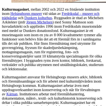
Kulturmagasinet
, mellan 2002 och 2022 en fristående institution
inom
Helsingborgs museer
vid sidan av
Fredriksdal – museer och
trädgårdar
och
Dunkers kulturhus
. Byggnaden är ritad av Michelsen
Arkitekter (jmfr
Jörgen Michelsen
) med Sonny Mattsson som
huvudarkitekt och uppfördes 1996 inom Fredriksdals museiområde
med medel ur Dunkers donationsfond. Kulturmagasinet är ett
museimagasin som inom en yta av 8 000 kvadratmeter rymmer alla
funktioner som behövs från det att ett föremål förs in i samlingarna
tills det når publiken. Här finns föremålsintag med utrymme för
grovrengöring, frysrum för skadedjursbekämpning,
mottagningsmagasin, rum för registrering, foto- och
konserveringsateljéer samt 10 klimatstyrda specialmagasin för olika
föremålstyper. I byggnaden ryms även kontor, bibliotek, forskarsal,
verkstäder och publika utrymmen med utställningslokaler, studierum
och lektionssalar.
Kulturmagasinet ansvarar för Helsingborgs museers arkiv, bibliotek
och föremålssamlingar och för arbetet med kulturmiljövården inom
Helsingborgs kommun. Kulturmagasinet arbetar även med
uppdragsverksamhet inom konservering och står för förvaltningen
av
Kärnan
. Institutionen arbetar med föremålshantering,
dokumentation, måleri-, textil- och kulturhistorisk konservering och
deltar i olika publika samarbetsprojekt. Kulturmagasinet har ett