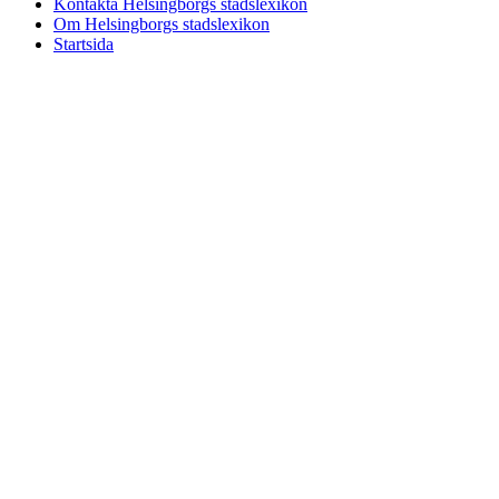
Kontakta Helsingborgs stadslexikon
Om Helsingborgs stadslexikon
Startsida