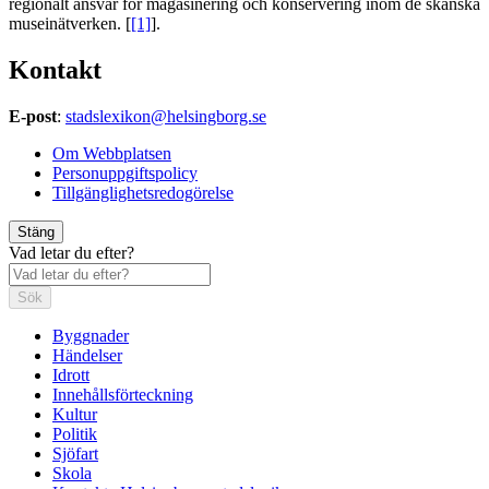
regionalt ansvar för magasinering och konservering inom de skånska
museinätverken. [
[1]
].
Kontakt
E-post
:
stadslexikon@helsingborg.se
Om Webbplatsen
Personuppgiftspolicy
Tillgänglighetsredogörelse
Stäng
Vad letar du efter?
Sök
Byggnader
Händelser
Idrott
Innehållsförteckning
Kultur
Politik
Sjöfart
Skola