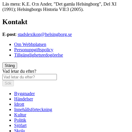
Läs mera: K.E. O:n Ander, ”Det gamla Helsingborg”, Del XI
(1991); Helsingborgs Historia VII:3 (2005).
Kontakt
E-post
:
stadslexikon@helsingborg.se
Om Webbplatsen
Personuppgiftspolicy
Tillgänglighetsredogörelse
Stäng
Vad letar du efter?
Sök
Byggnader
Händelser
Idrott
Innehållsförteckning
Kultur
Politik
Sjöfart
Skola