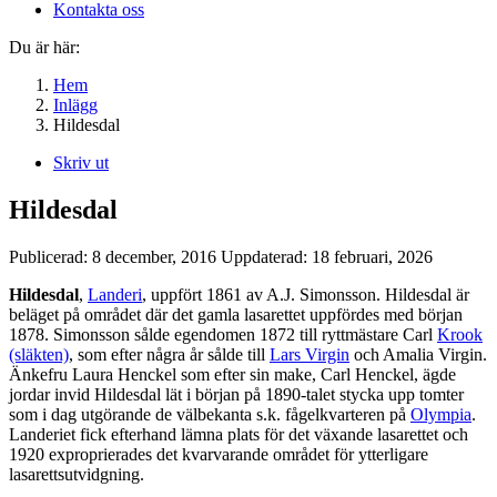
Kontakta oss
Du är här:
Hem
Inlägg
Hildesdal
Skriv ut
Hildesdal
Publicerad:
8 december, 2016
Uppdaterad:
18 februari, 2026
Hildesdal
,
Landeri
, uppfört 1861 av A.J. Simonsson. Hildesdal är
beläget på området där det gamla lasarettet uppfördes med början
1878. Simonsson sålde egendomen 1872 till ryttmästare Carl
Krook
(släkten)
, som efter några år sålde till
Lars Virgin
och Amalia Virgin.
Änkefru Laura Henckel som efter sin make, Carl Henckel, ägde
jordar invid Hildesdal lät i början på 1890-talet stycka upp tomter
som i dag utgörande de välbekanta s.k. fågelkvarteren på
Olympia
.
Landeriet fick efterhand lämna plats för det växande lasarettet och
1920 exproprierades det kvarvarande området för ytterligare
lasarettsutvidgning.