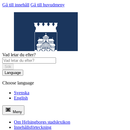
Gå till innehåll
Gå till huvudmeny
Vad letar du efter?
Sök
Language
Choose language
Helsingborgs
stadslexikon
Svenska
English
Meny
Om Helsingborgs stadslexikon
Innehållsförteckning