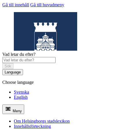
Gå till innehåll
Gå till huvudmeny
Vad letar du efter?
Sök
Language
Choose language
Helsingborgs
stadslexikon
Svenska
English
Meny
Om Helsingborgs stadslexikon
Innehållsförteckning