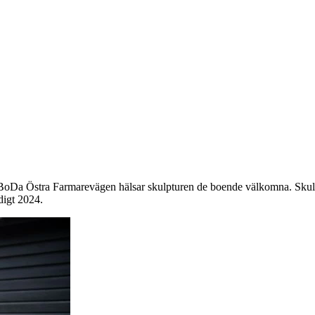
t BoDa Östra Farmarevägen hälsar skulpturen de boende
välkomna. Skulpt
digt 2024.