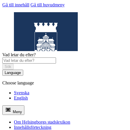
Gå till innehåll
Gå till huvudmeny
Vad letar du efter?
Sök
Language
Choose language
Helsingborgs
stadslexikon
Svenska
English
Meny
Om Helsingborgs stadslexikon
Innehållsförteckning