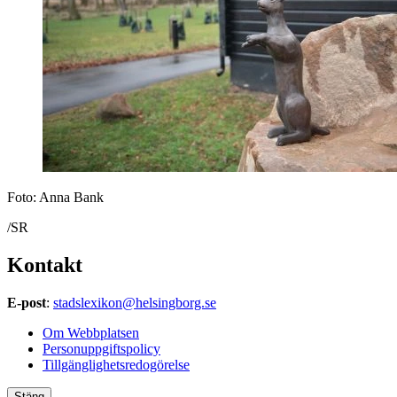
Foto: Anna Bank
/SR
Kontakt
E-post
:
stadslexikon@helsingborg.se
Om Webbplatsen
Personuppgiftspolicy
Tillgänglighetsredogörelse
Stäng