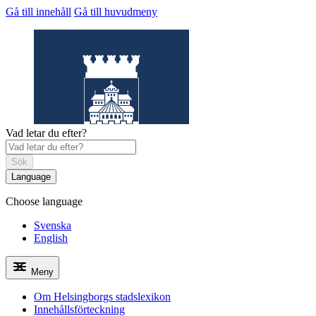
Gå till innehåll
Gå till huvudmeny
Vad letar du efter?
Sök
Language
Choose language
Helsingborgs
stadslexikon
Svenska
English
Meny
Om Helsingborgs stadslexikon
Innehållsförteckning