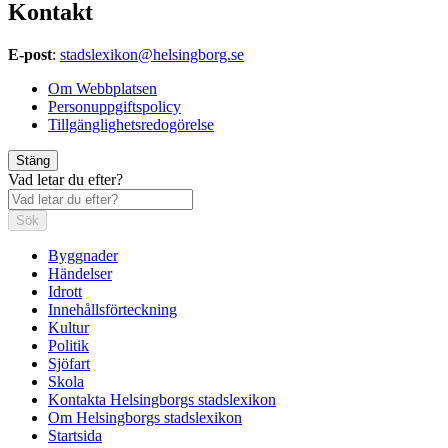
Kontakt
E-post
:
stadslexikon@helsingborg.se
Om Webbplatsen
Personuppgiftspolicy
Tillgänglighetsredogörelse
Stäng
Vad letar du efter?
Sök
Byggnader
Händelser
Idrott
Innehållsförteckning
Kultur
Politik
Sjöfart
Skola
Kontakta Helsingborgs stadslexikon
Om Helsingborgs stadslexikon
Startsida