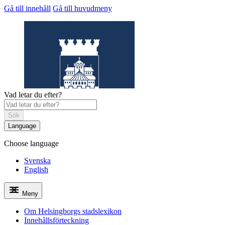
Gå till innehåll
Gå till huvudmeny
Vad letar du efter?
Sök
Language
Choose language
Helsingborgs
stadslexikon
Svenska
English
Meny
Om Helsingborgs stadslexikon
Innehållsförteckning