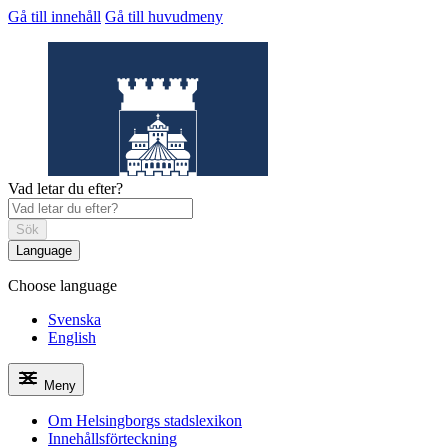
Gå till innehåll
Gå till huvudmeny
Vad letar du efter?
Sök
Language
Choose language
Helsingborgs
stadslexikon
Svenska
English
Meny
Om Helsingborgs stadslexikon
Innehållsförteckning