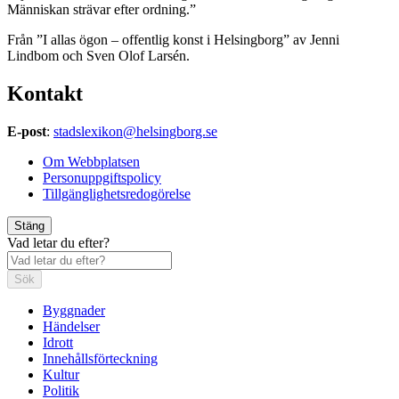
Människan strävar efter ordning.”
Från ”I allas ögon – offentlig konst i Helsingborg” av Jenni
Lindbom och Sven Olof Larsén.
Kontakt
E-post
:
stadslexikon@helsingborg.se
Om Webbplatsen
Personuppgiftspolicy
Tillgänglighetsredogörelse
Stäng
Vad letar du efter?
Sök
Byggnader
Händelser
Idrott
Innehållsförteckning
Kultur
Politik