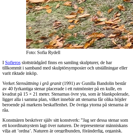
Foto: Sofia Rydell
I
Sofieros
slottsträdgård finns en samling skulpturer, de har
tillkommit i samband med skulptörsymposier och utställningar eller
varit riktade inköp.
Verket
Stensättning i grå granit
(1991) av Gunilla Bandolin består
av 40 fyrkantiga stenar placerade i ett rutmönster på en kulle, en
kvadrat på 15 × 21 meter. Stenarnas övre yta, som är blankpolerade,
ligger alla i samma plan, vilket innebär att stenarna får olika höjder
beroende på markens beskaffenhet. De övriga ytorna på stenarna är
råa.
Konstnären beskriver själv sitt konstverk: ”Jag ser dessa stenar som
ett koordinatsystem lagt över naturen. De representerar människans
vilja att ’ordna’. Naturen är oregelbunden, föränderlig, organisk.