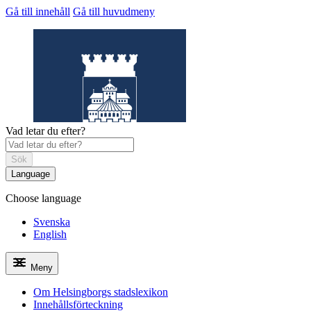
Gå till innehåll
Gå till huvudmeny
Vad letar du efter?
Sök
Language
Choose language
Helsingborgs
stadslexikon
Svenska
English
Meny
Om Helsingborgs stadslexikon
Innehållsförteckning