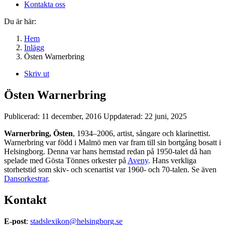
Kontakta oss
Du är här:
Hem
Inlägg
Östen Warnerbring
Skriv ut
Östen Warnerbring
Publicerad:
11 december, 2016
Uppdaterad:
22 juni, 2025
Warnerbring, Östen
, 1934–2006, artist, sångare och klarinettist.
Warnerbring var född i Malmö men var fram till sin bortgång bosatt i
Helsingborg. Denna var hans hemstad redan på 1950-talet då han
spelade med Gösta Tönnes orkester på
Aveny
. Hans verkliga
storhetstid som skiv- och scenartist var 1960- och 70-talen. Se även
Dansorkestrar
.
Kontakt
E-post
:
stadslexikon@helsingborg.se