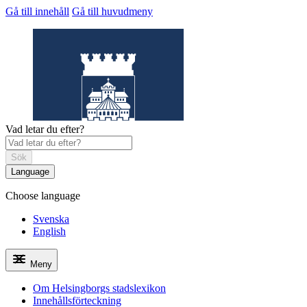
Gå till innehåll
Gå till huvudmeny
Vad letar du efter?
Sök
Language
Choose language
Helsingborgs
stadslexikon
Svenska
English
Meny
Om Helsingborgs stadslexikon
Innehållsförteckning