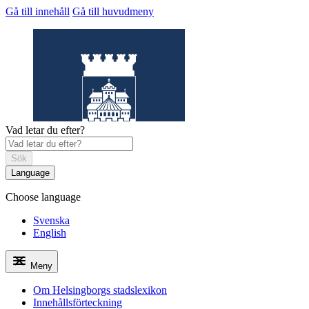
Gå till innehåll
Gå till huvudmeny
Vad letar du efter?
Sök
Language
Choose language
Helsingborgs
stadslexikon
Svenska
English
Meny
Om Helsingborgs stadslexikon
Innehållsförteckning