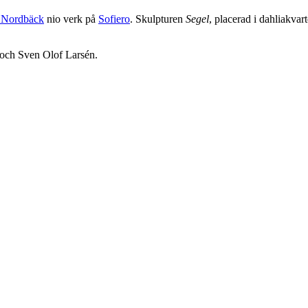
 Nordbäck
nio verk på
Sofiero
. Skulpturen
Segel
, placerad i dahliakvar
 och Sven Olof Larsén.