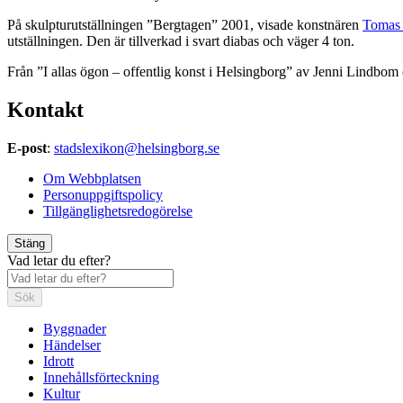
På skulpturutställningen ”Bergtagen” 2001, visade konstnären
Tomas
utställningen. Den är tillverkad i svart diabas och väger 4 ton.
Från ”I allas ögon – offentlig konst i Helsingborg” av Jenni Lindbom
Kontakt
E-post
:
stadslexikon@helsingborg.se
Om Webbplatsen
Personuppgiftspolicy
Tillgänglighetsredogörelse
Stäng
Vad letar du efter?
Sök
Byggnader
Händelser
Idrott
Innehållsförteckning
Kultur