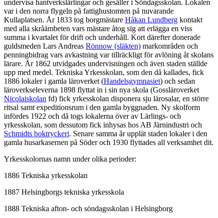
undervisa hantverkslärlingar och gesäller i Söndagsskolan. Lokalen
var i den norra flygeln på fattighustomten på nuvarande
Kullaplatsen. År 1833 tog borgmästare
Håkan Lundberg
kontakt
med alla skråämbeten vars mästare åtog sig att erlägga en viss
summa i kvartalet för drift och underhåll. Kort därefter donerade
guldsmeden Lars Andreas
Rönnow (släkten)
markområden och
penningbidrag vars avkastning var tillräckligt för avlöning åt skolans
lärare. År 1862 utvidgades undervisningen och även staden ställde
upp med medel. Tekniska Yrkesskolan, som den då kallades, fick
1886 lokaler i gamla läroverket (
Handelsgymnasiet
) och sedan
läroverkseleverna 1898 flyttat in i sin nya skola (Gossläroverket
Nicolaiskolan
fd) fick yrkesskolan disponera sju lärosalar, en större
ritsal samt expeditionsrum i den gamla byggnaden. Ny skolform
infördes 1922 och då togs lokalerna över av Lärlings- och
yrkesskolan, som dessutom fick inhysas hos AB Järnindustri och
Schmidts boktryckeri
. Senare samma år upplät staden lokaler i den
gamla husarkasernen på Söder och 1930 flyttades all verksamhet dit.
Yrkesskolornas namn under olika perioder:
1886 Tekniska yrkesskolan
1887 Helsingborgs tekniska yrkesskola
1888 Tekniska afton- och söndagsskolan i Helsingborg