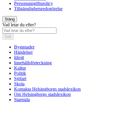
Personuppgiftspolicy
Tillgänglighetsredogörelse
Stäng
Vad letar du efter?
Sök
Byggnader
Händelser
Idrott
Innehållsförteckning
Kultur
Politik
Sjöfart
Skola
Kontakta Helsingborgs stadslexikon
Om Helsingborgs stadslexikon
Startsida