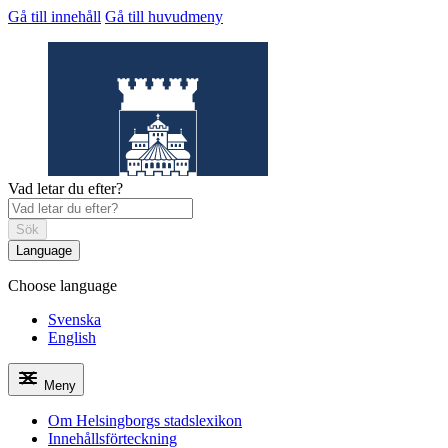
Gå till innehåll
Gå till huvudmeny
Vad letar du efter?
Sök
Language
Choose language
Helsingborgs
stadslexikon
Svenska
English
Meny
Om Helsingborgs stadslexikon
Innehållsförteckning