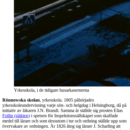
Yrkesskola, i de tidigare husarkasernerna
Rönnowska skolan
, yrkesskola. 1805 påbörjades
yrkesskoleundervisning varje sön- och helgdag i Helsingborg, då på
initiativ av läkaren J.N. Brandt. Samma år ställde sig prosten Elias
Follin (släkten)
i spetsen för Inspektionssällskapet som skaffade
medel till lärare och som dessutom i tur och ordning ställde upp som
övervakare av ordningen. År 1826 åtog sig lärare J. Scharling att