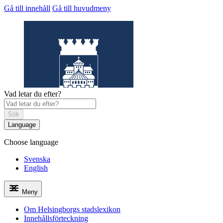
Gå till innehåll
Gå till huvudmeny
Vad letar du efter?
Sök
Language
Choose language
Helsingborgs
stadslexikon
Svenska
English
Meny
Om Helsingborgs stadslexikon
Innehållsförteckning