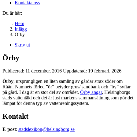
Kontakta oss
Du är här:
Hem
Inlägg
Örby
Skriv ut
Örby
Publicerad:
11 december, 2016
Uppdaterad:
19 februari, 2026
Örby
, ursprungligen en liten samling av gårdar strax söder om
Råån. Namnets förled ”ör” betyder grus/ sandbank och ”by” syftar
på gård. I dag är en stor del av området,
Örby ängar
, Helsingborgs
stads vattentäkt och det är just markens sammansättning som gör det
lämpat för denna typ av vattenreningssystem.
Kontakt
E-post
:
stadslexikon@helsingborg.se