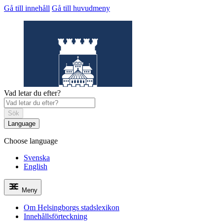
Gå till innehåll
Gå till huvudmeny
Vad letar du efter?
Sök
Language
Choose language
Helsingborgs
stadslexikon
Svenska
English
Meny
Om Helsingborgs stadslexikon
Innehållsförteckning