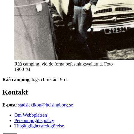
Råå camping, vid de forna befästningsvallarna. Foto
1960-tal
Råå camping
, togs i bruk år 1951.
Kontakt
E-post
:
stadslexikon@helsingborg.se
Om Webbplatsen
Personuppgiftspolicy
Tillgänglighetsredogörelse