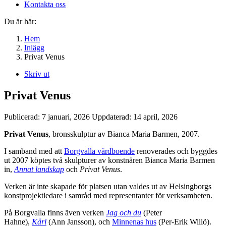
Kontakta oss
Du är här:
Hem
Inlägg
Privat Venus
Skriv ut
Privat Venus
Publicerad:
7 januari, 2026
Uppdaterad:
14 april, 2026
Privat Venus
, bronsskulptur av Bianca Maria Barmen, 2007.
I samband med att
Borgvalla vårdboende
renoverades och byggdes
ut 2007 köptes två skulpturer av konstnären Bianca Maria Barmen
in,
Annat landskap
och
Privat Venus
.
Verken är inte skapade för platsen utan valdes ut av Helsingborgs
konstprojektledare i samråd med representanter för verksamheten.
På Borgvalla finns även verken
Jag och du
(Peter
Hahne),
Kärl
(Ann Jansson), och
Minnenas hus
(Per-Erik Willö).