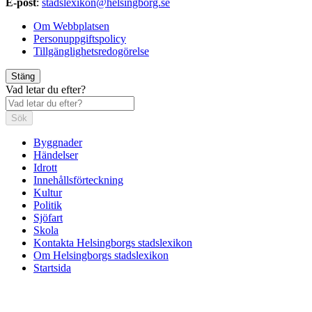
E-post
:
stadslexikon@helsingborg.se
Om Webbplatsen
Personuppgiftspolicy
Tillgänglighetsredogörelse
Stäng
Vad letar du efter?
Sök
Byggnader
Händelser
Idrott
Innehållsförteckning
Kultur
Politik
Sjöfart
Skola
Kontakta Helsingborgs stadslexikon
Om Helsingborgs stadslexikon
Startsida