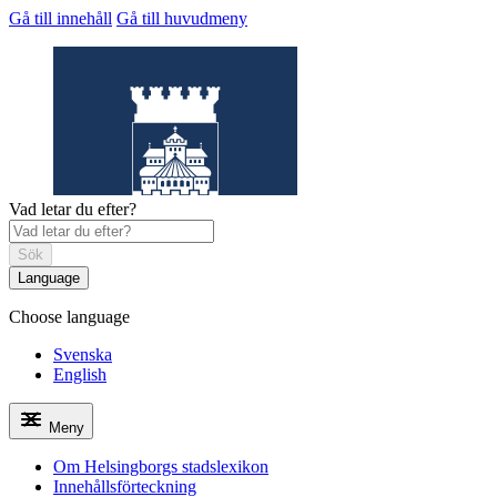
Gå till innehåll
Gå till huvudmeny
Vad letar du efter?
Sök
Language
Choose language
Helsingborgs
stadslexikon
Svenska
English
Meny
Om Helsingborgs stadslexikon
Innehållsförteckning