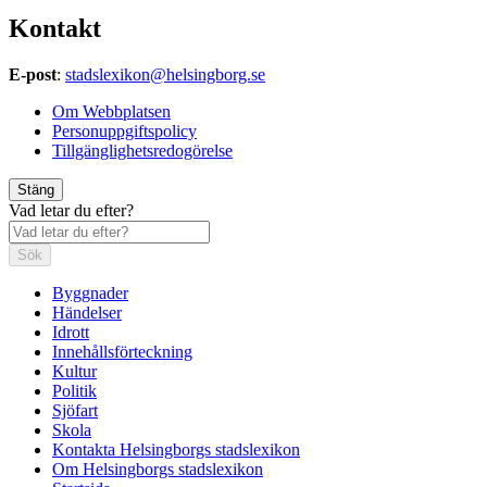
Kontakt
E-post
:
stadslexikon@helsingborg.se
Om Webbplatsen
Personuppgiftspolicy
Tillgänglighetsredogörelse
Stäng
Vad letar du efter?
Sök
Byggnader
Händelser
Idrott
Innehållsförteckning
Kultur
Politik
Sjöfart
Skola
Kontakta Helsingborgs stadslexikon
Om Helsingborgs stadslexikon