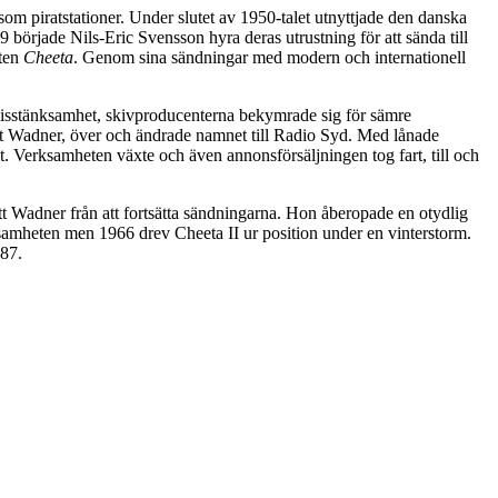
som piratstationer. Under slutet av 1950-talet utnyttjade den danska
började Nils-Eric Svensson hyra deras utrustning för att sända till
åten
Cheeta
. Genom sina sändningar med modern och internationell
 misstänksamhet, skivproducenterna bekymrade sig för sämre
ritt Wadner, över och ändrade namnet till Radio Syd. Med lånade
. Verksamheten växte och även annonsförsäljningen tog fart, till och
tt Wadner från att fortsätta sändningarna. Hon åberopade en otydlig
rksamheten men 1966 drev Cheeta II ur position under en vinterstorm.
987.