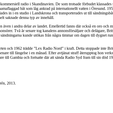
ed kommersiell radio i Skandinavien. De som trotsade förbudet klassades 
amaflaggad båt som låg ankrad på internationellt vatten i Öresund. 1959 
s in i en studio i Landskrona och transporterades ut till sändningsb
helt saknade denna typ av innehåll.
n även i andra delar av landet. Emellertid fanns där också en oro och
annonsörer. Två år senare tog kanalens annonsförsäljare och delägare, B
 sändningarna kunde utökas från några timmar om dagen till dygnet runt
eten och 1962 trädde ”Lex Radio Nord” i kraft. Detta stoppade inte Bri
enare till fängelse i en månad. Efter avtjänat straff återupptog hon ve
re till Gambia och fortsatte där att sända Radio Syd fram till sin död 1
rén, 2013.