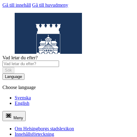
Gå till innehåll
Gå till huvudmeny
Vad letar du efter?
Sök
Language
Choose language
Helsingborgs
stadslexikon
Svenska
English
Meny
Om Helsingborgs stadslexikon
Innehållsförteckning