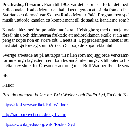
Piratradio, Öresund.
Fram till 1993 var det i stort sett förbjudet m
radiokanalen Radio Mercur ett hål i lagen genom att sända från en Pan
Sverige och därmed var Skånes Radio Mercur född. Programmen spelade
musik utgjorde kanalen ett komplement till de statliga kanalerna som 
Kanalen blev oerhört populär, inte bara i Helsingborg med omnejd me
försäljning och tidningarna fruktade att radioreklamen skulle stjäla 
pengar köpte hon en större båt, Cheeta II. Uppgraderingen innebar att
med statliga företag som SAS och SJ började köpa reklamtid.
Sverige arbetade nu på att täppa till hålen som möjliggjorde verksamh
formulering i lagtexten men dömdes ändå inledningsvis till böter och s
Detta blev slutet för Öresundssändningarna. Britt Wadner flyttade sena
SR
Källor
Piratdrottningen: boken om Britt Wadner och Radio Syd
, Frederic Ka
https://skbl.se/sv/artikel/BrittWadner
http://radioarkivet.se/radiosyd1.htm
https://sv.wikipedia.org/wiki/Radio_Syd