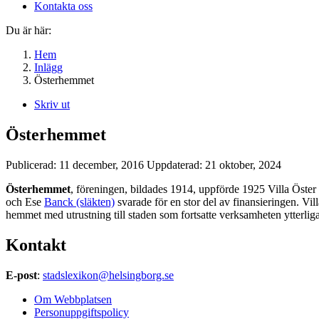
Kontakta oss
Du är här:
Hem
Inlägg
Österhemmet
Skriv ut
Österhemmet
Publicerad:
11 december, 2016
Uppdaterad:
21 oktober, 2024
Österhemmet
, föreningen, bildades 1914, uppförde 1925 Villa Öste
och Ese
Banck (släkten)
svarade för en stor del av finansieringen. V
hemmet med utrustning till staden som fortsatte verksamheten ytterlig
Kontakt
E-post
:
stadslexikon@helsingborg.se
Om Webbplatsen
Personuppgiftspolicy