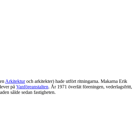
ven
Arkitektur
och arkitekter) hade utfört ritningarna. Makarna Erik
elever på
Vanföreanstalten
. År 1971 överlät föreningen, vederlagsfritt,
aden sålde sedan fastigheten.