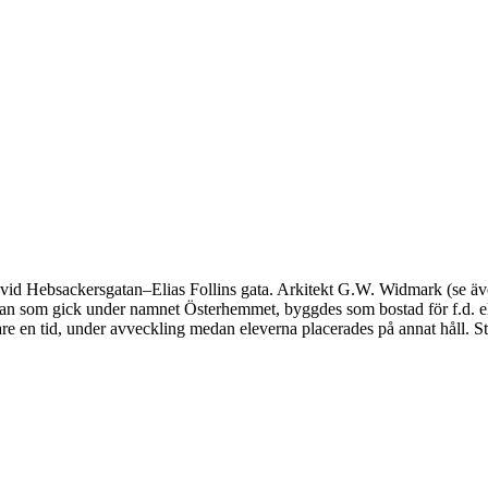
r vid Hebsackersgatan–Elias Follins gata. Arkitekt G.W. Widmark (se ä
illan som gick under namnet Österhemmet, byggdes som bostad för f.d. 
are en tid, under avveckling medan eleverna placerades på annat håll. St