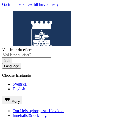
Gå till innehåll
Gå till huvudmeny
Vad letar du efter?
Sök
Language
Choose language
Helsingborgs
stadslexikon
Svenska
English
Meny
Om Helsingborgs stadslexikon
Innehållsförteckning