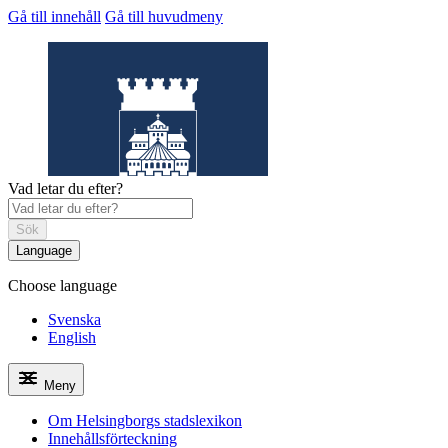
Gå till innehåll
Gå till huvudmeny
Vad letar du efter?
Sök
Language
Choose language
Helsingborgs
stadslexikon
Svenska
English
Meny
Om Helsingborgs stadslexikon
Innehållsförteckning