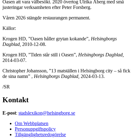
Oasen att vara välbesökt. 2020 övertog Ulrika Åberg med små
justeringar verksamheten efter Peter Forsberg.
Våren 2026 stängde restaurangen permanent.
Källor:
Krogen HD, ”Oasen håller grytan kokande”,
Helsingborgs
Dagblad,
2010-12-08.
Krogen HD, ”Tiden står still i Oasen”,
Helsingborgs Dagblad,
2014-03-07.
Christopher Johansson, ”13 matställen i Helsingborg city – så fick
de sina namn” ,
Helsingborgs Dagblad,
2024-03-13.
/SR
Kontakt
E-post
:
stadslexikon@helsingborg.se
Om Webbplatsen
Personuppgiftspolicy
Tillgänglighetsredogörelse