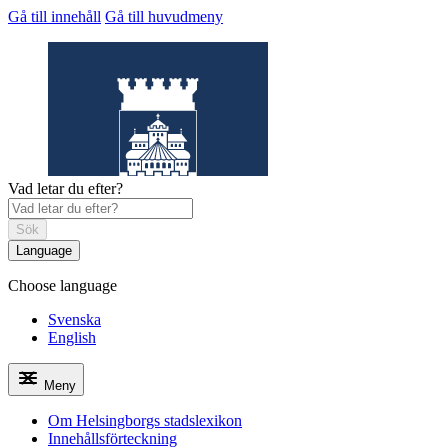
Gå till innehåll
Gå till huvudmeny
Vad letar du efter?
Sök
Language
Choose language
Helsingborgs
stadslexikon
Svenska
English
Meny
Om Helsingborgs stadslexikon
Innehållsförteckning