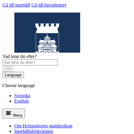
Gå till innehåll
Gå till huvudmeny
Vad letar du efter?
Sök
Language
Choose language
Helsingborgs
stadslexikon
Svenska
English
Meny
Om Helsingborgs stadslexikon
Innehållsförteckning