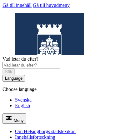
Gå till innehåll
Gå till huvudmeny
Vad letar du efter?
Sök
Language
Choose language
Helsingborgs
stadslexikon
Svenska
English
Meny
Om Helsingborgs stadslexikon
Innehållsförteckning