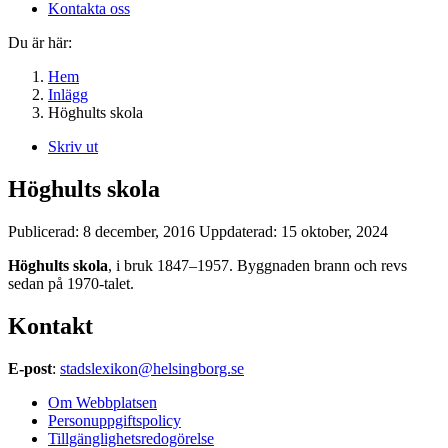
Kontakta oss
Du är här:
Hem
Inlägg
Höghults skola
Skriv ut
Höghults skola
Publicerad:
8 december, 2016
Uppdaterad:
15 oktober, 2024
Höghults skola
, i bruk 1847–1957. Byggnaden brann och revs
sedan på 1970-talet.
Kontakt
E-post
:
stadslexikon@helsingborg.se
Om Webbplatsen
Personuppgiftspolicy
Tillgänglighetsredogörelse