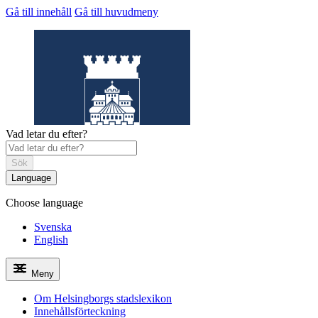
Gå till innehåll
Gå till huvudmeny
Vad letar du efter?
Sök
Language
Choose language
Helsingborgs
stadslexikon
Svenska
English
Meny
Om Helsingborgs stadslexikon
Innehållsförteckning